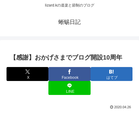
lizard.kの道楽と節制のブログ
蜥蜴日記
【感謝】おかげさまでブログ開設10周年
X
Facebook
はてブ
LINE
2020.04.26