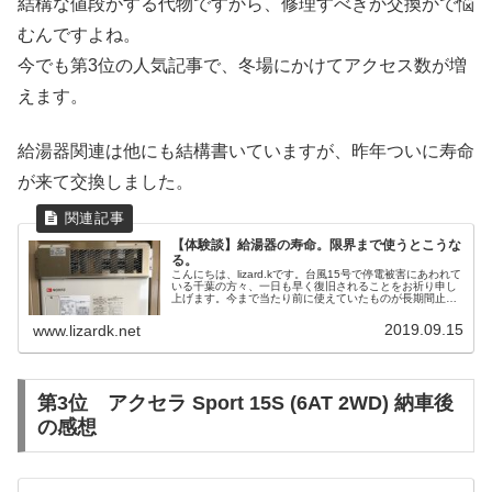
結構な値段がする代物ですから、修理すべきか交換かで悩
むんですよね。
今でも第3位の人気記事で、冬場にかけてアクセス数が増
えます。
給湯器関連は他にも結構書いていますが、昨年ついに寿命
が来て交換しました。
【体験談】給湯器の寿命。限界まで使うとこうな
る。
こんにちは、lizard.kです。台風15号で停電被害にあわれて
いる千葉の方々、一日も早く復旧されることをお祈り申し
上げます。今まで当たり前に使えていたものが長期間止ま
ると、ほんと困るし疲弊しますよね。我が家でも台風とは
無関係ですが、17年...
2019.09.15
www.lizardk.net
第3位 アクセラ Sport 15S (6AT 2WD) 納車後
の感想