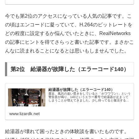
今でも第2位のアクセスになっている人気の記事です。こ
の頃はエンコードに凝っていて、H.264のビットレートを
どの程度に設定するか悩んでいたときに、RealNetworks
の記事にヒントを得てさらっと書いた記事です。まさかこ
んなに読まれることになるとは思いもしませんでした。
第2位 給湯器が故障した（エラーコード140）
給湯器が故障した（エラーコード140）
最近、風呂の追い焚きをしていると「ホワワワン♪」という
警告音が鳴り、140というエラー番号で給湯器が止まって
しまうことが増えてきました。少し待ってると復活するの
で、シャワーでお湯を入れたりしながら、しばらく騙し騙
し使っていましたがそろそろ限...
www.lizardk.net
給湯器が壊れて困ったときの体験談を書いたものです。