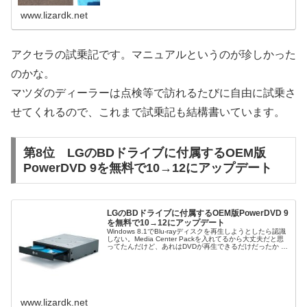
www.lizardk.net
アクセラの試乗記です。マニュアルというのが珍しかった
のかな。
マツダのディーラーは点検等で訪れるたびに自由に試乗さ
せてくれるので、これまで試乗記も結構書いています。
第8位 LGのBDドライブに付属するOEM版
PowerDVD 9を無料で10→12にアップデート
LGのBDドライブに付属するOEM版PowerDVD 9
を無料で10→12にアップデート
Windows 8.1でBlu-rayディスクを再生しようとしたら認識
しない。Media Center Packを入れてるから大丈夫だと思
ってたんだけど、あれはDVDが再生できるだけだったか (-
-;そもそも、Media Player って...
www.lizardk.net