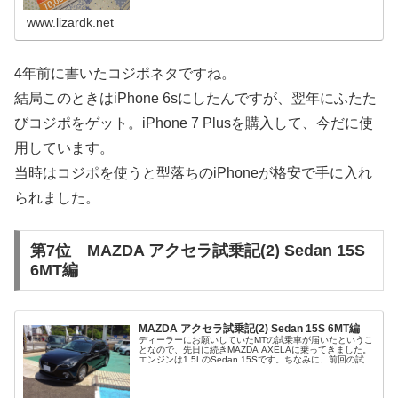
www.lizardk.net
4年前に書いたコジポネタですね。
結局このときはiPhone 6sにしたんですが、翌年にふたた
びコジポをゲット。iPhone 7 Plusを購入して、今だに使
用しています。
当時はコジポを使うと型落ちのiPhoneが格安で手に入れ
られました。
第7位 MAZDA アクセラ試乗記(2) Sedan 15S
6MT編
MAZDA アクセラ試乗記(2) Sedan 15S 6MT編
ディーラーにお願いしていたMTの試乗車が届いたというこ
となので、先日に続きMAZDA AXELAに乗ってきました。
エンジンは1.5LのSedan 15Sです。ちなみに、前回の試乗
記はこちら→ MAZDA アクセラ試乗記(1) Sport X...