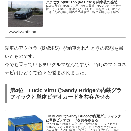
アクセラ Sport 15S (6AT 2WD) 納車後の感想
5/10に契約、5/31に生産、6/6に登録、6/20にディーラー
着。そして6/22に納車となりました。車を買って1か月以
上待ったのは確か初めての経験で、特に広島から千葉の架
装工場（ディーラーオプションの装着やコーティングを行
う）に送られて...
www.lizardk.net
愛車のアクセラ（BM5FS）が納車されたときの感想を書
いたものです。
今でも乗っている良いクルマなんですが、当時のマツコネ
ナビはひどくて色々と悩まされました。
第4位 Lucid VirtuでSandy Bridgeの内蔵グラ
フィックと単体ビデオカードを共存させる
Lucid VirtuでSandy Bridgeの内蔵グラフィック
と単体ビデオカードを共存させる
P67とH67の機能を両立した「全部入り」チップセット、
Z68がとうとう発売されました。目玉のひとつがLucid
Virtuを使ったCPU内蔵グラフィックスとビデオカードの切