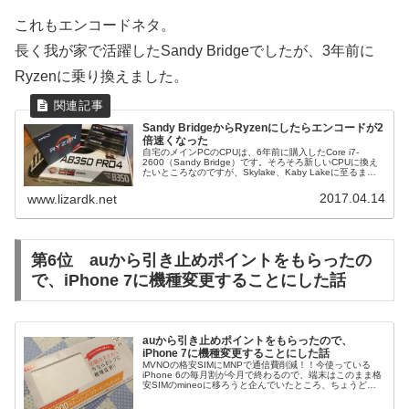
これもエンコードネタ。
長く我が家で活躍したSandy Bridgeでしたが、3年前に
Ryzenに乗り換えました。
Sandy BridgeからRyzenにしたらエンコードが2
倍速くなった
自宅のメインPCのCPUは、6年前に購入したCore i7-
2600（Sandy Bridge）です。そろそろ新しいCPUに換え
たいところなのですが、Skylake、Kaby Lakeに至るまで
歴代のIntelのプロセッサーは、（ベンチマー...
2017.04.14
www.lizardk.net
第6位 auから引き止めポイントをもらったの
で、iPhone 7に機種変更することにした話
auから引き止めポイントをもらったので、
iPhone 7に機種変更することにした話
MVNOの格安SIMにMNPで通信費削減！！今使っている
iPhone 6の毎月割が今月で終わるので、端末はこのまま格
安SIMのmineoに移ろうと企んでいたところ、ちょうど
mineoで800円/月が6ヶ月間無料になるキャンペーンが始ま
ったこ...