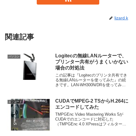
lizard.k
関連記事
Logitecの無線LANルーターで、
パソコン
プリンター共有がうまくいかない
場合の対処法
この記事は『Logitecのプリンタ共有でき
る無線LANルーターを使ってみた』の続
きです。LAN-WH300N/DRを使ってみ
て、うまくプリンターに接続できない時
があったので、その対処法を書いておき
ます。まず、前提としてUSB機器管理ツ
CUDAでMPEG-2 TSからH.264に
エンコード
ール...
エンコードしてみた
TMPGEnc Video Mastering Works 5が
CUDAでのエンコードに対応した
（TMPGEnc 4.0 XPressはフィルターと
デコード処理のみ対応）ので、先日購入
したGTX 460（ECS NBGTX460-1GPI-...