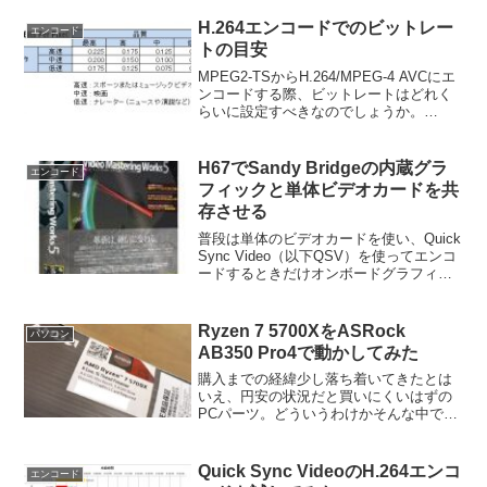
H.264エンコードでのビットレー
エンコード
トの目安
MPEG2-TSからH.264/MPEG-4 AVCにエ
ンコードする際、ビットレートはどれく
らいに設定すべきなのでしょうか。
TMPGEnc Video Mastering Works 5では
初期値が4,000kbpsになっていて、あまり
品質...
H67でSandy Bridgeの内蔵グラ
エンコード
フィックと単体ビデオカードを共
存させる
普段は単体のビデオカードを使い、Quick
Sync Video（以下QSV）を使ってエンコ
ードするときだけオンボードグラフィッ
クを使いたいと考える方は多いのではな
いでしょうか。かくいう私もそうなので
すが、いちいち切り替えずに済む方法は
Ryzen 7 5700XをASRock
パソコン
無い...
AB350 Pro4で動かしてみた
購入までの経緯少し落ち着いてきたとは
いえ、円安の状況だと買いにくいはずの
PCパーツ。どういうわけかそんな中で、
昨年春に発売されたRyzen 7 5700Xが結
構安くなっています。後継モデルの
Ryzen 7000シリーズが発売されたばかり
Quick Sync VideoのH.264エンコ
エンコード
です...