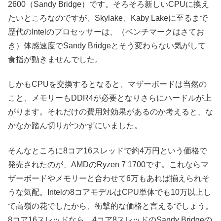
2600（Sandy Bridge）です。そろそろ新しいCPUに換え
たいところなのですが、Skylake、Kaby Lakeに至るまで
歴代のIntelのプロセッサーは、（ベンチマークはさてお
き）体感速度でSandy Bridgeとそう変わらない気がして
食指が動きませんでした。
しかもCPUを交換するとなると、マザーボードは当然の
こと、メモリーもDDR4が必要となりさらにハードルが上
がります。それだけの費用対効果があるのか考えると、な
かなか踏ん切りがつかずにいました。
そんなところに8コア16スレッドで約4万円という価格で
発売されたのが、AMDのRyzen 7 1700です。これならマ
ザーボードやメモリーと合わせて6万もあれば揃えられそ
うな気配。Intelの8コアモデルはCPU単体でも10万以上し
て高嶺の花でしたから、衝撃的な価格と言えるでしょう。
8コア16スレッドなら、4コア8スレッドのSandy Bridgeの