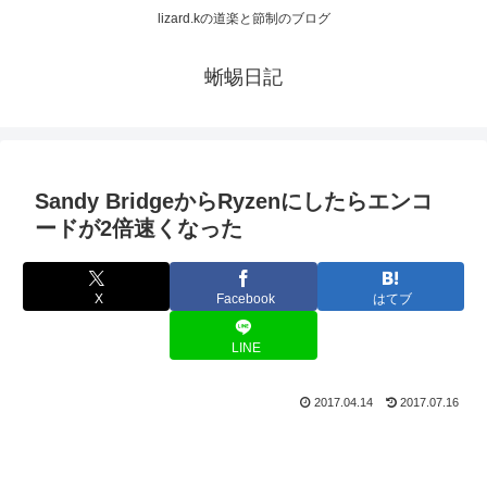
lizard.kの道楽と節制のブログ
蜥蜴日記
Sandy BridgeからRyzenにしたらエンコ
ードが2倍速くなった
X
Facebook
はてブ
LINE
2017.04.14
2017.07.16