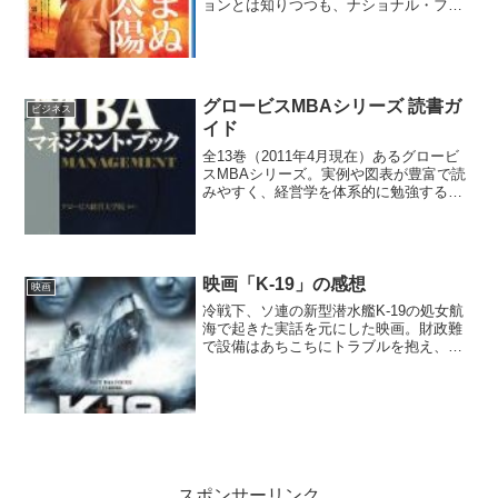
ョンとは知りつつも、ナショナル・フラ
ッグ・キャリアであることをいいことに
会社を食い物にする一部の経営陣や政治
家の姿や、複数の労組同士の対立は非常
にリアリティーがある。そ...
グロービスMBAシリーズ 読書ガ
ビジネス
イド
全13巻（2011年4月現在）あるグロービ
スMBAシリーズ。実例や図表が豊富で読
みやすく、経営学を体系的に勉強するに
はもってこいのシリーズなのですが、友
人が何から読んでいいか分からないと言
っていたので、読んだことがある本を中
心に簡単な紹介を...
映画「K-19」の感想
映画
冷戦下、ソ連の新型潜水艦K-19の処女航
海で起きた実話を元にした映画。財政難
で設備はあちこちにトラブルを抱え、乗
組員も訓練不足。おまけに新たに送り込
まれた艦長（ハリソン・フォード）は、
元の艦長（「シンドラーのリスト」でオ
スカー・シンドラー役...
スポンサーリンク