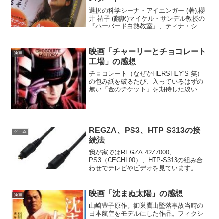
選択の科学シーナ・アイエンガー (著),櫻
井 祐子 (翻訳)マイケル・サンデル教授の
『ハーバード白熱教室』、ティナ・シー
リグによる『スタンフォード白熱教室』
に続く白熱教室第三弾、シーナ・アイエ
ンガー教授の『コロンビア白熱教室』が
映画「チャーリーとチョコレート
映画
NHK Eテ...
工場」の感想
チョコレート（なぜかHERSHEY'S 笑）
の包み紙を破るたび、入っているはずの
無い「金のチケット」を期待した淡い記
憶があるくらい、原作のチョコレート工
場の秘密 は子供の頃大好きだった本。そ
んなわけで思い出が美化されているのか
もしれないけど...
REGZA、PS3、HTP-S313の接
ゲーム
続法
我が家ではREGZA 42Z7000、
PS3（CECHL00）、HTP-S313の組み合
わせでテレビやビデオを見ています。
REGZAのスピーカーは貧弱なのでボリュ
ームをゼロに下げ、すべてHTP-S313から
出力するようにしています。接続方法...
映画「沈まぬ太陽」の感想
映画
山崎豊子原作。御巣鷹山墜落事故当時の
日本航空をモデルにした作品。フィクシ