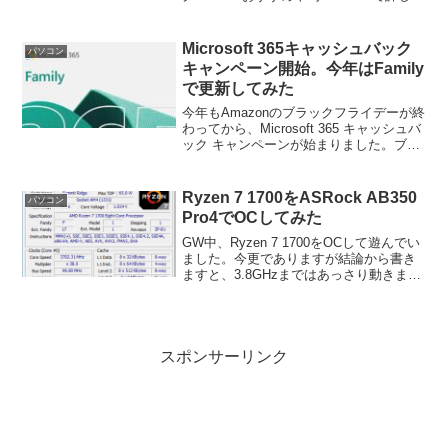
見る by G-Tools我が家の録画マシン用ケ
ースとして活躍していたNoah 8...
Microsoft 365キャッシュバック
パソコン
キャンペーン開始。今年はFamily
で更新してみた
今年もAmazonのブラックフライデーが終
わってから、Microsoft 365 キャッシュバ
ック キャンペーンが始まりました。ブラ
ックフライデーは終わったとはいえ、な
ぜかAmazonでMicrosoft 365の値段が安
くなっていますし、...
Ryzen 7 1700をASRock AB350
パソコン
Pro4でOCしてみた
GW中、Ryzen 7 1700をOCして遊んでい
ました。今更でありますが結論から書き
ますと、3.8GHzまではあっさり動きます
が、安定稼働させるためにはRyzen 7
1700付属のWraith Towerクーラーだと厳
しそうです。テスト...
スポンサーリンク