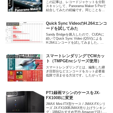
この記事は、レコードジャケットを分割
スキャンして、Panorama Maker 5 Proで
結合してみたの続編です。同じことを無
料でダウンロードできる、マイクロソフ
トのWindows Live フォト ギャラリー
2011で試してみました。...
Quick Sync VideoのH.264エンコ
エンコード
ードを試してみた
Sandy Bridgeを購入したので、CUDAに
続いてQuick Sync Video (QSV)による
H.264エンコードを試してみました。
TMPGEnc Video Mastering Works 5を使
い、PT1で録画したMPEG2...
スマートレンダリングでCMカッ
エンコード
ト（TMPGEncシリーズ使用）
スマートレンダリングとは、編集した継
ぎ目部分などエンコードをカット必要最
低限で済ませる方法です。したがってエ
ンコードにかかる時間や画質の劣化を必
要最低限に抑えながらCMカットなどが出
来るわけです。TMPGEncシリーズでスマ
ートレンダリング...
PT1録画マシンのケースをJX-
パソコン
FX100Bに変更
JMAX Mini-ITX型ケース / JMAX-FXシリ
ーズ JX-FX100BJMAX売り上げランキン
グ : 18842おすすめ平均 Amazonで詳しく