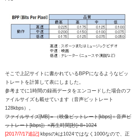
そこで上記サイトに書かれているBPPになるようなビッ
トレートを計算して表にしました。
参考までに1時間の録画データをエンコードした場合のフ
ァイルサイズも載せています（音声ビットレート
128kbps）。
ファイルサイズ[MB]＝（映像ビットレート[kbps]＋音声ビ
ットレート[kbps]）×再生時間[秒]÷8÷1024
[2017/7/17追記]
kbpsのkは1024ではなく1000なので、正