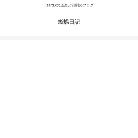
lizard.kの道楽と節制のブログ
蜥蜴日記