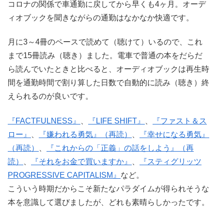
コロナの関係で車通勤に戻してから早くも4ヶ月。オーデ
ィオブックを聞きながらの通勤はなかなか快適です。
月に3～4冊のペースで読めて（聴けて）いるので、これ
まで15冊読み（聴き）ました。電車で普通の本をだらだ
ら読んでいたときと比べると、オーディオブックは再生時
間を通勤時間で割り算した日数で自動的に読み（聴き）終
えられるのが良いです。
『FACTFULNESS』
、
『LIFE SHIFT』
、
『ファスト＆ス
ロー』
、
『嫌われる勇気』（再読）
、
『幸せになる勇気』
（再読）
、
『これからの「正義」の話をしよう』（再
読）
、
『それをお金で買いますか』
、
『スティグリッツ
PROGRESSIVE CAPITALISM』
など。
こういう時期だからこそ新たなパラダイムが得られそうな
本を意識して選びましたが、どれも素晴らしかったです。