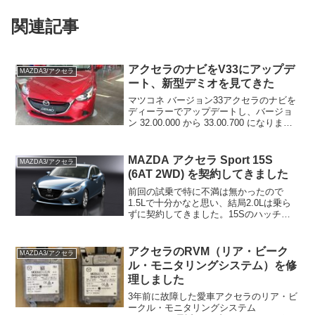
関連記事
アクセラのナビをV33にアップデ
MAZDA3/アクセラ
ート、新型デミオを見てきた
マツコネ バージョン33アクセラのナビを
ディーラーでアップデートし、バージョ
ン 32.00.000 から 33.00.700 になりまし
た。今回からホームページ上でバージョ
ンアップ情報が公表されるようになり、
主な更新内容は以下の通りです。 ...
MAZDA アクセラ Sport 15S
MAZDA3/アクセラ
(6AT 2WD) を契約してきました
前回の試乗で特に不満は無かったので
1.5Lで十分かなと思い、結局2.0Lは乗ら
ずに契約してきました。15Sのハッチバ
ック、6ATで、色はブルーリフレックス
マイカです。↓こんな色で、日本車にはあ
まりない感じが気に入りました。今乗っ
アクセラのRVM（リア・ビーク
MAZDA3/アクセラ
ているのは初...
ル・モニタリングシステム）を修
理しました
3年前に故障した愛車アクセラのリア・ビ
ークル・モニタリングシステム