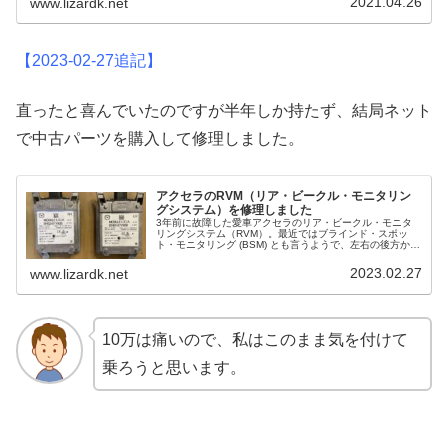
2021.04.26
www.lizardk.net
【2023-02-27追記】
直ったと喜んでいたのですが半年しか持たず、結局ネット
で中古パーツを購入して修理しました。
アクセラのRVM（リア・ビークル・モニタリン
グシステム）を修理しました
3年前に故障した愛車アクセラのリア・ビークル・モニタ
リングシステム（RVM）。最近ではブラインド・スポッ
ト・モニタリング (BSM) とも言うようで、左右の後方から
近付いてくる車やバイクがいるとサイドミラーに印が点灯
し、その方向にウインカー...
2023.02.27
www.lizardk.net
10万は痛いので、私はこのまま気を付けて
乗ろうと思います。