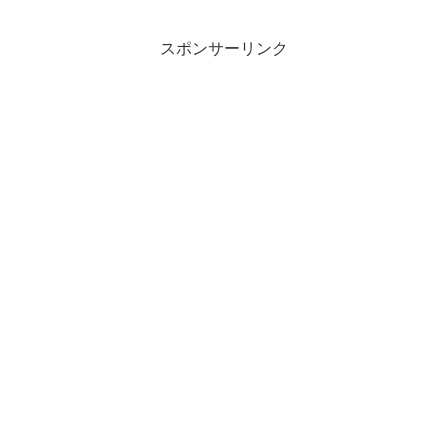
ブック化されていない本を、運転しなが
ら聴きたいコロ...
スポンサーリンク