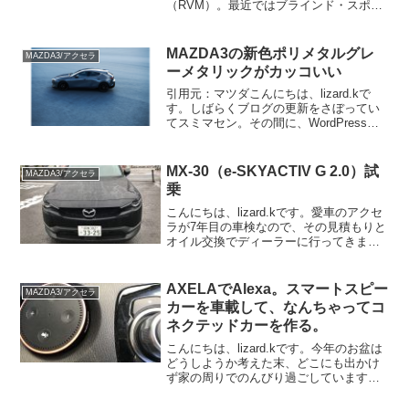
（RVM）。最近ではブラインド・スポッ
ト・モニタリング (BSM) とも言うよう
で、左右の後方から近付いてくる車やバ
イクがいるとサイドミラーに印が点灯
MAZDA3の新色ポリメタルグレ
MAZDA3/アクセラ
し、その方向にウインカー...
ーメタリックがカッコいい
引用元：マツダこんにちは、lizard.kで
す。しばらくブログの更新をさぼってい
てスミマセン。その間に、WordPressの
テーマを長年使わせて頂いていた
STINGERから、Cocoonに変えたりして
いました。設定項目が盛りだくさんで使
MX-30（e-SKYACTIV G 2.0）試
MAZDA3/アクセラ
いこ...
乗
こんにちは、lizard.kです。愛車のアクセ
ラが7年目の車検なので、その見積もりと
オイル交換でディーラーに行ってきまし
た。前回ガソリンスタンドで車検に出し
て安く済んだので、今回もそうすると思
うのですが、オイル交換はなぜかディー
AXELAでAlexa。スマートスピー
MAZDA3/アクセラ
ラーの方が安...
カーを車載して、なんちゃってコ
ネクテッドカーを作る。
こんにちは、lizard.kです。今年のお盆は
どうしようか考えた末、どこにも出かけ
ず家の周りでのんびり過ごしています。
たまにはこういうのもいいですが、ちょ
っと寂しいですね。【動機】オーディオ