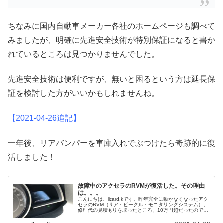
ちなみに国内自動車メーカー各社のホームページも調べて
みましたが、明確に先進安全技術が特別保証になると書か
れているところは見つかりませんでした。
先進安全技術は便利ですが、無いと困るという方は延長保
証を検討した方がいいかもしれませんね。
【2021-04-26追記】
一年後、リアバンパーを車庫入れでぶつけたら奇跡的に復
活しました！
故障中のアクセラのRVMが復活した。その理由
は。。。
こんにちは、lizard.kです。昨年完全に動かなくなったアク
セラのRVM（リア・ビークル・モニタリングシステム）。
修理代の見積もりを取ったところ、10万円超だったのでそ
のまま放置していました。その辺りの事情を書いたのがこ
ちら↓の記事。不便...