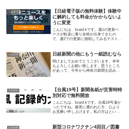
日経新聞が毎年恒例の春割を実施中で
す。2020年3月23日から5月14日の申し込
みで日経電子版とオプションが2カ月間無
【日経電子版の無料体験】体験中
日経新聞
料で...
に解約しても料金がかからないよ
うに変更
こんにちは、lizard.kです。週1の更新ペ
ースが軌道に乗り余裕が出来てきたの
で、週2での更新に挑戦してみるテストで
す。6月末で春割が終了した日経電子版。
無料の6月迄で一旦解約を済ませまして、
改めて申し込もうかどうか迷っていたの
日経新聞の他にもう一紙読むなら
日経新聞
ですが、7...
明けましておめでとうございます、本年
もよろしくお願い致します。思うところ
があって、今年から神奈川新聞を読み始
めました。日経新聞は欠かせないと思っ
ているのですが、家族で読んでいるのは
私だけなので1年半くらい前から電子版に
変えてしまい、これで十...
【台風19号】新聞各紙が災害時特
日経新聞
別対応で無料開放
こんにちは、lizard.kです。台風19号凄か
ったですね。被害に遭われた方、心より
お見舞い申し上げます。私の方はという
と、嫁さんの実家が相模川の近くなの
で、城山ダムの放流で川が氾濫しないか
ヒヤヒヤしながら情報収集して一晩を過
新型コロナワクチン4回目／図書
日経新聞