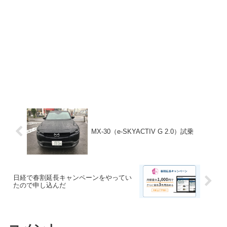
MX-30（e-SKYACTIV G 2.0）試乗
日経で春割延長キャンペーンをやってい
たので申し込んだ