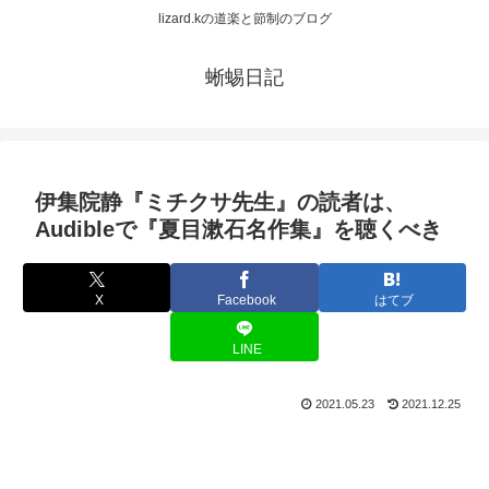
lizard.kの道楽と節制のブログ
蜥蜴日記
伊集院静『ミチクサ先生』の読者は、
Audibleで『夏目漱石名作集』を聴くべき
X
Facebook
はてブ
LINE
2021.05.23
2021.12.25