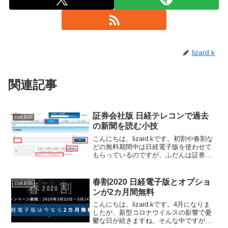
lizard.k
関連記事
証券会社版 日経テレコンで過去
日経新聞
の新聞を読む小技
こんにちは、lizard.kです。初割や春割な
どの無料期間中は日経電子版を使わせて
もらっているのですが、ふだんは証券会
社版の無料の日経テレコンで済ませてい
ます。せこいようですが(汗)日経新聞の他
に、日経産業新聞や日経MJまで無料で読
春割2020 日経電子版とオプショ
日経新聞
めるので...
ンが2カ月間無料
こんにちは、lizard.kです。4月になりま
したが、新型コロナウイルスの影響で憂
鬱な日が続きますね。そんな中ですが、