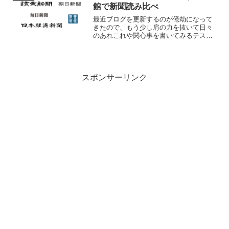
ごしました。S...
館で新聞読み比べ
最近ブログを更新するのが億劫になって
きたので、もう少し肩の力を抜いて日々
のあれこれや関心事を書いてみるテス
ト。新型コロナワクチン4回目ファイザー
のBA.4-5対応型を打ってきました。毎回
集団接種で打っており、1・2回目のとき
の接種会場は緊迫...
スポンサーリンク