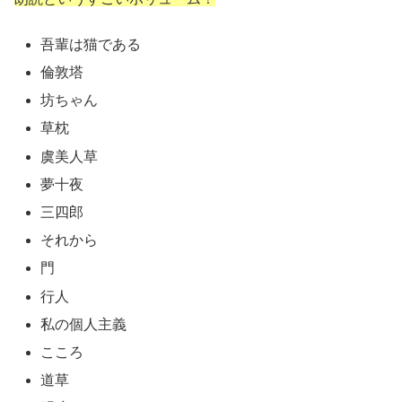
吾輩は猫である
倫敦塔
坊ちゃん
草枕
虞美人草
夢十夜
三四郎
それから
門
行人
私の個人主義
こころ
道草