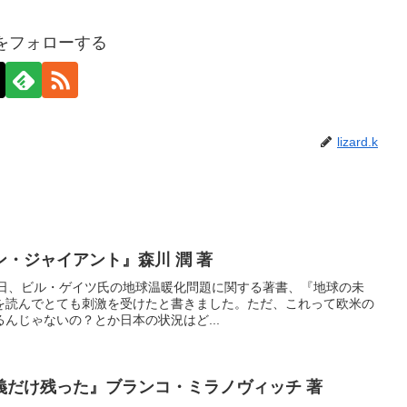
d.kをフォローする
lizard.k
・ジャイアント』森川 潤 著
す。先日、ビル・ゲイツ氏の地球温暖化問題に関する著書、『地球の未
を読んでとても刺激を受けたと書きました。ただ、これって欧米の
んじゃないの？とか日本の状況はど...
義だけ残った』ブランコ・ミラノヴィッチ 著