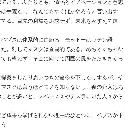
似ている。ふたりとも、情熱とイノベーションと意志
いは手荒だし、なんでもすぐばかやろうと言い出す
立てる。目先の利益を追求せず、未来をみすえて進
。ベゾスは体系的に進める。モットーはラテン語
ずつ、果敢に」だ。対してマスクは直観的である。めちゃくちゃな
くても構わず、そこに向けて周囲の尻をたたきまくっ
な提案をしたり思いつきの命令を下したりするが、そ
。マスクは言うほどモノを知らないし、彼の介入はあ
のことが多いと、スペースＸやテスラにいた人々から
ほど成果を挙げられない理由のひとつに、ベゾスが下
言う。