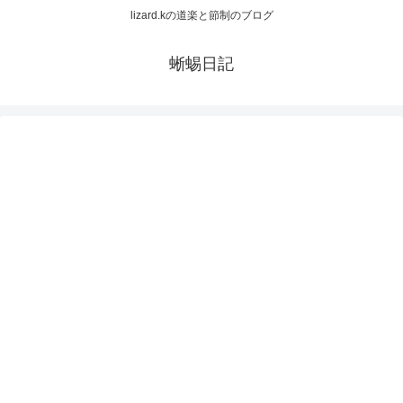
lizard.kの道楽と節制のブログ
蜥蜴日記