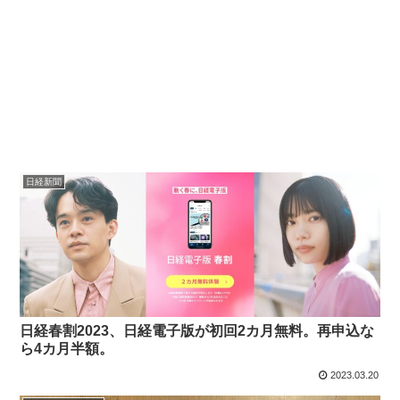
日経新聞
日経春割2023、日経電子版が初回2カ月無料。再申込な
ら4カ月半額。
2023.03.20