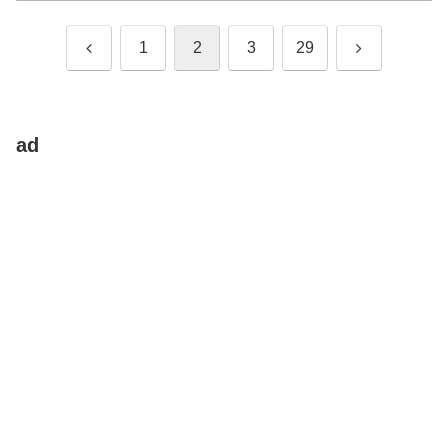
前
次
1
2
3
29
へ
へ
ad