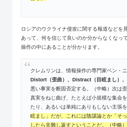
ロシアのウクライナ侵攻に関する報道などを
あって、何を信じて良いのか分からなくなっ
操作の中にあることが分かります。
クレムリンは、情報操作の専門家ベン・ニ
Distort（歪曲）、Distract（目眩まし）
悪い事実を断固否定する。（中略）次は
真実をねじ曲げ、たとえば小規模な集会
たり、あるいは単純にありもしない主張
眩まし」だが、これには陰謀論とか「そ
したら非難し返すということだ。（中略