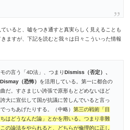
見ていると、嘘をつき通すと真実らしく見えることも
てきますが、下記を読むと我々は日々こういった情報
モの言う「4D法」、つまり
Dismiss（否定）、
、Dismay（恐怖）
を活用している。第一に都合の
歪曲だ。すさまじい誇張で原形もとどめないほど
を誇大に宣伝して国が抗議に苦しんでいると言っ
をでっちあげたりする。（中略）
第三の戦術「目
っちはどうなんだ論」とかを用いる。つまり非難
）この論法をやられると、どちらが倫理的に正し