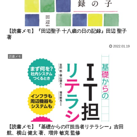
【読書メモ】『田辺聖子 十八歳の日の記録』田辺 聖子
著
2022.01.19
読書メモ
【読書メモ】『基礎からのIT担当者リテラシー』吉田
航、横山 健太 著、増井 敏克 監修