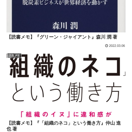
【読書メモ】『グリーン・ジャイアント』森川 潤 著
2022.03.06
読書メモ
【読書メモ】『「組織のネコ」という働き方』仲山 進
也 著