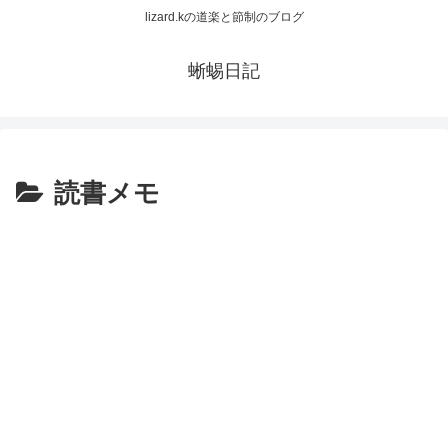
lizard.kの道楽と節制のブログ
蜥蜴日記
読書メモ