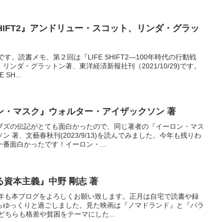
SHIFT2』アンドリュー・スコット、リンダ・グラッ
kです。読書メモ、第２回は『LIFE SHIFT2―100年時代の行動戦
ンダ・グラットン著、東洋経済新報社刊（2021/10/29)です。
SH...
ン・マスク』ウォルター・アイザックソン 著
ブズの伝記がとても面白かったので、同じ著者の『イーロン・マス
 著、文藝春秋刊(2023/9/13)を読んでみました。今年も残りわ
番面白かったです！イーロン・...
資本主義』中野 剛志 著
す。今年も本ブログをよろしくお願い致します。正月は自宅で読書や録
らゆっくりと過ごしました。見た映画は『ノマドランド』と『パラ
どちらも格差や貧困をテーマにした...