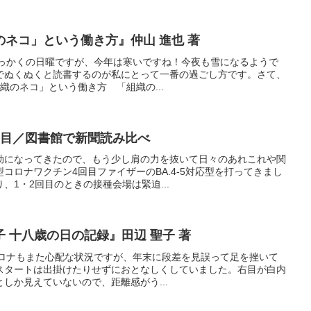
ネコ」という働き方』仲山 進也 著
す。せっかくの日曜ですが、今年は寒いですね！今夜も雪になるようで
でぬくぬくと読書するのが私にとって一番の過ごし方です。さて、
織のネコ」という働き方 「組織の...
回目／図書館で新聞読み比べ
劫になってきたので、もう少し肩の力を抜いて日々のあれこれや関
コロナワクチン4回目ファイザーのBA.4-5対応型を打ってきまし
、1・2回目のときの接種会場は緊迫...
 十八歳の日の記録』田辺 聖子 著
す。コロナもまた心配な状況ですが、年末に段差を見誤って足を挫いて
スタートは出掛けたりせずにおとなしくしていました。右目が白内
しか見えていないので、距離感がう...