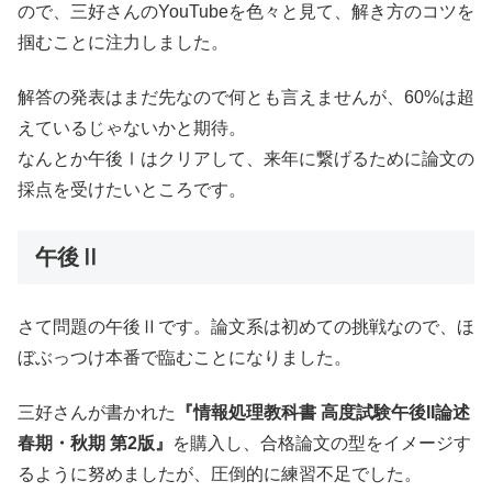
ので、三好さんのYouTubeを色々と見て、解き方のコツを
掴むことに注力しました。
解答の発表はまだ先なので何とも言えませんが、60%は超
えているじゃないかと期待。
なんとか午後Ⅰはクリアして、来年に繋げるために論文の
採点を受けたいところです。
午後Ⅱ
さて問題の午後Ⅱです。論文系は初めての挑戦なので、ほ
ぼぶっつけ本番で臨むことになりました。
三好さんが書かれた
『情報処理教科書 高度試験午後II論述
春期・秋期 第2版』
を購入し、合格論文の型をイメージす
るように努めましたが、圧倒的に練習不足でした。