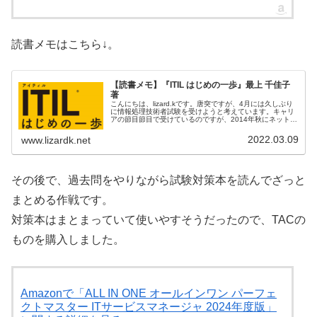
読書メモはこちら↓。
【読書メモ】『ITIL はじめの一歩』最上 千佳子
著
こんにちは、lizard.kです。唐突ですが、4月には久しぶり
に情報処理技術者試験を受けようと考えています。キャリ
アの節目節目で受けているのですが、2014年秋にネットワ
ークスペシャリストを取って以来なので7年半ぶりです。
試験区分は今の仕事...
2022.03.09
www.lizardk.net
その後で、過去問をやりながら試験対策本を読んでざっと
まとめる作戦です。
対策本はまとまっていて使いやすそうだったので、TACの
ものを購入しました。
Amazonで「ALL IN ONE オールインワン パーフェ
クトマスター ITサービスマネージャ 2024年度版」