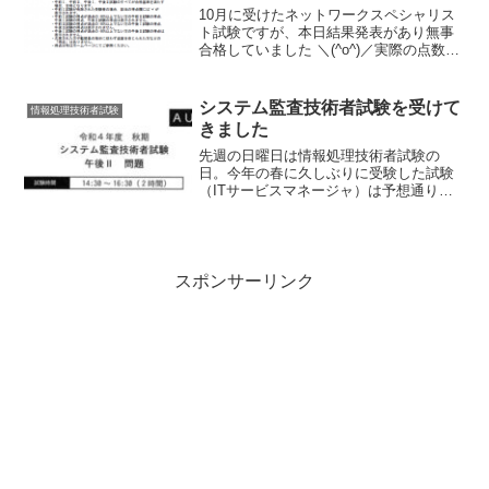
10月に受けたネットワークスペシャリス
ト試験ですが、本日結果発表があり無事
合格していました ＼(^o^)／実際の点数は
午前Iが免除、午前IIが96%、午後Iが
71%、午後IIが74%でした。自己採点では
特に午後Iが正直厳しいかと思っていた
システム監査技術者試験を受けて
情報処理技術者試験
だ...
きました
先週の日曜日は情報処理技術者試験の
日。今年の春に久しぶりに受験した試験
（ITサービスマネージャ）は予想通りの
結果で、午後Ⅰまでは通過しましたが、
午後Ⅱの論文で撃沈（C判定）でした。し
かしながら少しずつ勉強の勘が戻ってき
たので、間隔を空けない...
スポンサーリンク