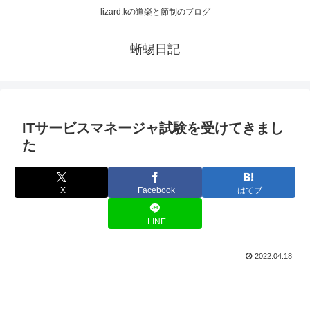
lizard.kの道楽と節制のブログ
蜥蜴日記
ITサービスマネージャ試験を受けてきまし
た
X
Facebook
はてブ
LINE
2022.04.18