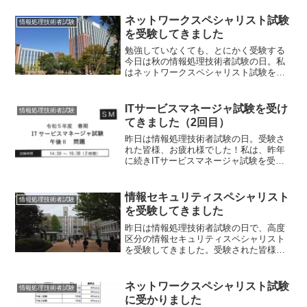
ネットワークスペシャリストは、15年く
らい前の話になりますが何度か挑戦して
ネットワークスペシャリスト試験
情報処理技術者試験
落ちているんですね。当...
を受験してきました
勉強していなくても、とにかく受験する
今日は秋の情報処理技術者試験の日。私
はネットワークスペシャリスト試験を受
験してきました。受験された皆様、お疲
れ様でした。試験会場は関東学院大学
と、家から近くてラッキー。爽やかな秋
ITサービスマネージャ試験を受け
情報処理技術者試験
晴れの空の下、広々としたキ...
てきました（2回目）
昨日は情報処理技術者試験の日。受験さ
れた皆様、お疲れ様でした！私は、昨年
に続きITサービスマネージャ試験を受け
てきました。試験会場は新横浜にある岩
崎学園 横浜デジタルアーツ専門学校。今
回から希望試験地を都道府県単位でしか
情報セキュリティスペシャリスト
情報処理技術者試験
選べなくなりましたが...
を受験してきました
昨日は情報処理技術者試験の日で、高度
区分の情報セキュリティスペシャリスト
を受験してきました。受験された皆様、
お疲れ様でした。今回、試験地は「横
浜」で出願した結果、会場は神奈川大学
の六角橋キャンパスでした。情報セキュ
ネットワークスペシャリスト試験
情報処理技術者試験
リティと応用情報技術者の試...
に受かりました