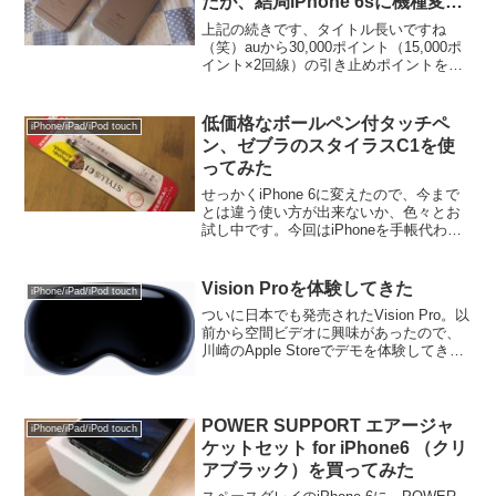
たが、結局iPhone 6sに機種変更
した話
上記の続きです、タイトル長いですね
（笑）auから30,000ポイント（15,000ポ
イント×2回線）の引き止めポイントをも
らって舞い上がっていましたが、冷静に
考えるとiPhone 7が欲しかったわけでは
なく、毎月の通信費を節約したかっただ
低価格なボールペン付タッチペ
iPhone/iPad/iPod touch
け...
ン、ゼブラのスタイラスC1を使
ってみた
せっかくiPhone 6に変えたので、今まで
とは違う使い方が出来ないか、色々とお
試し中です。今回はiPhoneを手帳代わり
に使うということで、タッチペン（スタ
イラスペン）を買ってみました。一口に
タッチペンとと言っても高い物から安い
Vision Proを体験してきた
iPhone/iPad/iPod touch
物まで様々...
ついに日本でも発売されたVision Pro。以
前から空間ビデオに興味があったので、
川崎のApple Storeでデモを体験してきま
した。複数名でVision Proを体験するとき
は人数分の予約が必要嫁さんと一緒に行
ったのですが、盲点だった...
POWER SUPPORT エアージャ
iPhone/iPad/iPod touch
ケットセット for iPhone6 （クリ
アブラック）を買ってみた