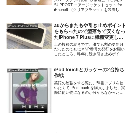
スペースグレイのiPhone 6に、POWER
SUPPORT エアージャケットセット for
iPhone6 （クリアブラック）を装着して
みました。iPhone 6の滑らかなデザイン
や手触りは結構気に入っているのです
が、このままだと滑って...
auからまたもや引き止めポイント
iPhone/iPad/iPod touch
をもらったので型落ちで安くなっ
たiPhone 7 Plusに機種変更した
話
上の投稿の続きです。誰でも割の更新月
だったのでauにMNP番号の発行をお願い
したところ、昨年に続き引き止めポイン
ト（いわゆるコジポ）を15,000ポイント
×2回線=30,000ポイントもらってしまい
ました。それでもまだUQ mobileに移...
iPod touchとガラケーの2台持ち
iPhone/iPad/iPod touch
作戦
英語の勉強をする際に、辞書アプリを使
いたくて iPod touch を購入しました。実
際に使い物になるのか分からなかったの
で、容量は一番安い8GB、色はホワイト
です。スマートフォンも検討したのです
が、これまで携帯では通話とメールしか
使わず一...