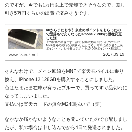
のですが、今でも1万円以上で売却できそうなので、差し
引き5万円くらいの出費で済みそうです。
auからまたもや引き止めポイントをもらったの
で型落ちで安くなったiPhone 7 Plusに機種変更
した話
上の投稿の続きです。誰でも割の更新月だったのでauに
MNP番号の発行をお願いしたところ、昨年に続き引き止め
ポイント（いわゆるコジポ）を15,000ポイント×2回線
=30,000ポイントもらってしまいました。それでもまだUQ
2017.09.19
www.lizardk.net
mobileに移...
そんなわけで、メイン回線をMNPで楽天モバイルに乗り
換え、iPhone 12 128GBを購入することにしました。
色はたまたま在庫が有ったブルーで、買ってすぐ品切れに
なってしまいました。
支払いは楽天カードの無金利24回払いで（笑）
なかなか届かないようなことも聞いていたので心配しまし
たが、私の場合は申し込んでから4日で発送されました。