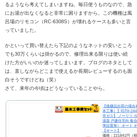
るようなら考えてしまいますね。毎日使うものなので、急
にお湯が出なくなると非常に困りますから。この機種は風
呂場のリモコン（RC-6308S）が壊れるケースも多いと言
っていました。
かといって買い替えたら下記のようなネットの安いところ
でも30万くらいは掛かるので、修理出来る限りは使い続
けた方がいいのか迷ってしまいます。ブログのネタとして
は、直しながらどこまで使えるか長期レビューするのも面
白そうですけどね（笑）
さて、来年の今頃はどうなっていることやら。
【後継品出荷の場合
本工事）】[GTH-2444
市ガス】 ノーリツ 
湯器 戸建住宅向 集合
準設置形） オート 
【オート】
価格：221841円（