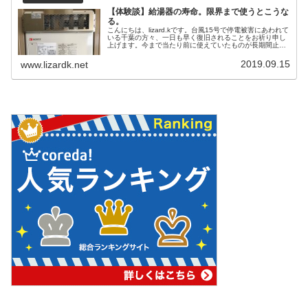
【体験談】給湯器の寿命。限界まで使うとこうな
る。
こんにちは、lizard.kです。台風15号で停電被害にあわれて
いる千葉の方々、一日も早く復旧されることをお祈り申し
上げます。今まで当たり前に使えていたものが長期間止ま
ると、ほんと困るし疲弊しますよね。我が家でも台風とは
無関係ですが、17年...
2019.09.15
www.lizardk.net