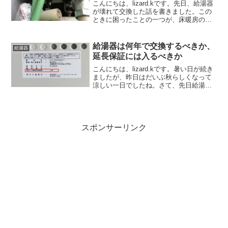
こんにちは、lizard.kです。先日、給湯器
が壊れて交換した話を書きました。この
ときに困ったことの一つが、床暖房の系
統数です。私が購入したノーリツのガス
温水暖房付ふろ給湯器では、型番の末尾
が3Hで終わるものと6Hで終わるものがあ
給湯器は何年で交換するべきか、
給湯器
り、最初は...
延長保証には入るべきか
こんにちは、lizard.kです。暑い日が続き
ましたが、昨日はだいぶ秋らしくなって
涼しい一日でしたね。さて、先日給湯器
が故障して交換したわけですが、増税間
際ということもあって工事がなかなか手
配できなくて時間がかかりました。その
間、風呂が使え...
スポンサーリンク