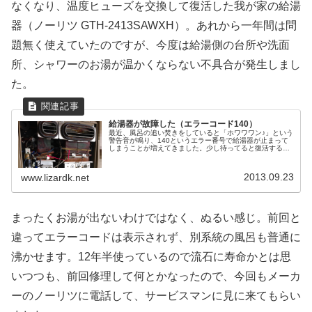
なくなり、温度ヒューズを交換して復活した我が家の給湯
器（ノーリツ GTH-2413SAWXH）。あれから一年間は問
題無く使えていたのですが、今度は給湯側の台所や洗面
所、シャワーのお湯が温かくならない不具合が発生しまし
た。
給湯器が故障した（エラーコード140）
最近、風呂の追い焚きをしていると「ホワワワン♪」という
警告音が鳴り、140というエラー番号で給湯器が止まって
しまうことが増えてきました。少し待ってると復活するの
で、シャワーでお湯を入れたりしながら、しばらく騙し騙
し使っていましたがそろそろ限...
2013.09.23
www.lizardk.net
まったくお湯が出ないわけではなく、ぬるい感じ。前回と
違ってエラーコードは表示されず、別系統の風呂も普通に
沸かせます。12年半使っているので流石に寿命かとは思
いつつも、前回修理して何とかなったので、今回もメーカ
ーのノーリツに電話して、サービスマンに見に来てもらい