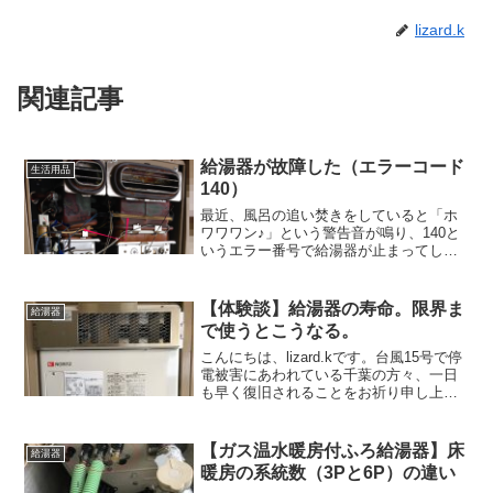
lizard.k
関連記事
給湯器が故障した（エラーコード
生活用品
140）
最近、風呂の追い焚きをしていると「ホ
ワワワン♪」という警告音が鳴り、140と
いうエラー番号で給湯器が止まってしま
うことが増えてきました。少し待ってる
と復活するので、シャワーでお湯を入れ
たりしながら、しばらく騙し騙し使って
【体験談】給湯器の寿命。限界ま
給湯器
いましたがそろそろ限...
で使うとこうなる。
こんにちは、lizard.kです。台風15号で停
電被害にあわれている千葉の方々、一日
も早く復旧されることをお祈り申し上げ
ます。今まで当たり前に使えていたもの
が長期間止まると、ほんと困るし疲弊し
ますよね。我が家でも台風とは無関係で
【ガス温水暖房付ふろ給湯器】床
給湯器
すが、17年...
暖房の系統数（3Pと6P）の違い