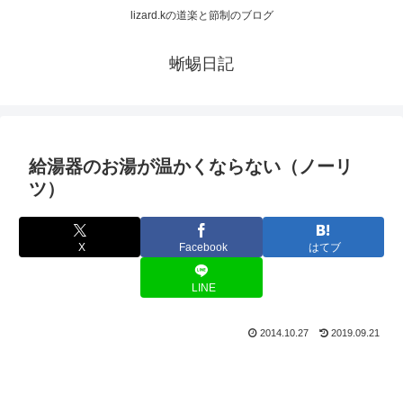
lizard.kの道楽と節制のブログ
蜥蜴日記
給湯器のお湯が温かくならない（ノーリ
ツ）
X
Facebook
はてブ
LINE
2014.10.27
2019.09.21