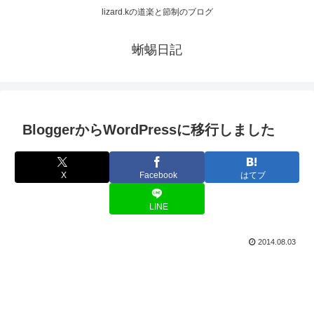
lizard.kの道楽と節制のブログ
蜥蜴日記
BloggerからWordPressに移行しました
X
Facebook
はてブ
LINE
2014.08.03