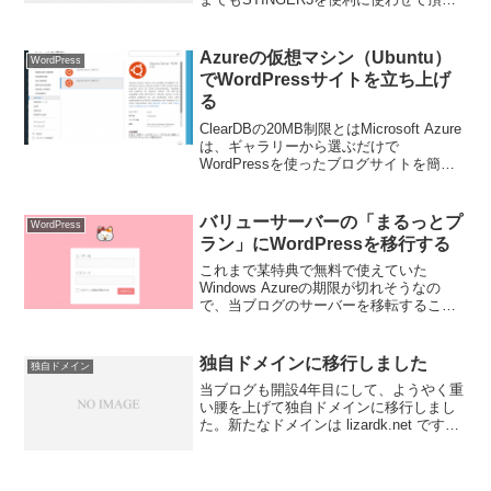
ていて、スッキリしたデザインでアフィ
リエイト用のコードを簡単に設置でき、
しかも「無料」ということで気に入って
Azureの仮想マシン（Ubuntu）
WordPress
おり...
でWordPressサイトを立ち上げ
る
ClearDBの20MB制限とはMicrosoft Azure
は、ギャラリーから選ぶだけで
WordPressを使ったブログサイトを簡単
に立ち上げられます。しかしながら、こ
こで使われているMySQLはClearDBとい
うサードパーティーのサー...
バリューサーバーの「まるっとプ
WordPress
ラン」にWordPressを移行する
これまで某特典で無料で使えていた
Windows Azureの期限が切れそうなの
で、当ブログのサーバーを移転すること
にしました。移転先は「WordPressが使
えて安いところ」という条件で探し、バ
リューサーバーの「まるっとプラン」に
独自ドメインに移行しました
独自ドメイン
決定。「ま...
当ブログも開設4年目にして、ようやく重
い腰を上げて独自ドメインに移行しまし
た。新たなドメインは lizardk.net です。
お名前.com で500円で登録できました。
改めまして、よろしくお願い致します。