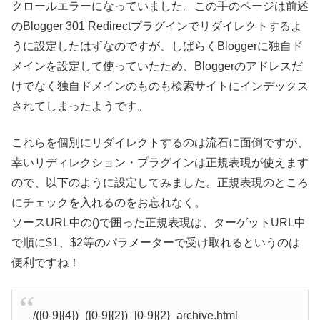
クロールエラーになっていました。この手のページは前述
のBlogger 301 Redirectプラグインでリダイレクトするよ
うに設定したはずなのですが、しばらくBloggerに独自ド
メインを設定して使っていたため、Bloggerのアドレスだ
けでなく独自ドメインのものも検索サイトにインデックス
されてしまったようです。
これらを個別にリダイレクトするのは流石に面倒ですが、
幸いリディレクション・プラグインは正規表現が使えます
ので、以下のように設定してみました。正規表現のところ
にチェックを入れるのをお忘れなく。
ソースURL中の()で囲った正規表現は、ターゲットURL中
で順に$1、$2等のパラメーターで受け取れるというのは
便利ですね！
/([0-9]{4})_([0-9]{2})_[0-9]{2}_archive.html