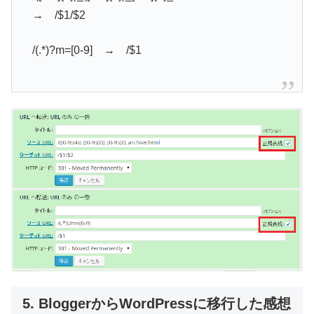
→ /$1/$2
/(.*)?m=[0-9] → /$1
5. BloggerからWordPressに移行した感想