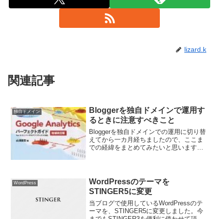
lizard.k
関連記事
Bloggerを独自ドメインで運用す
独自ドメイン
るときに注意すべきこと
Bloggerを独自ドメインでの運用に切り替
えてから一カ月経ちましたので、ここま
での経緯をまとめてみたいと思います。
まずページビューですが、残念なことに
これまで1日につき約400ページビューく
らいあったものが、1/4程度に激減してし
まいまし...
WordPressのテーマを
WordPress
STINGER5に変更
当ブログで使用しているWordPressのテ
ーマを、STINGER5に変更しました。今
までもSTINGER3を便利に使わせて頂い