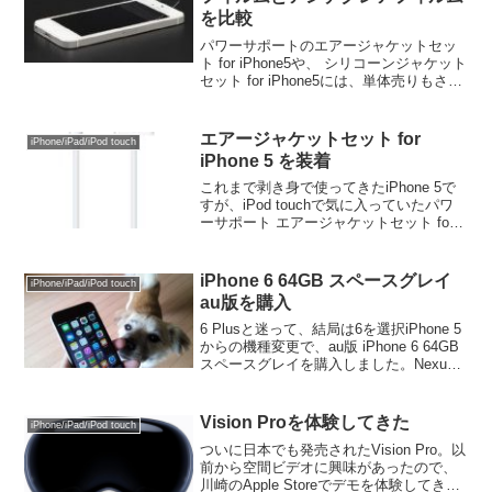
を比較
パワーサポートのエアージャケットセッ
ト for iPhone5や、 シリコーンジャケット
セット for iPhone5には、単体売りもされ
ている二種類の液晶画面保護フィルムが
付属します。私は最初アンチグレアフィ
ルム for iPhone5を...
エアージャケットセット for
iPhone/iPad/iPod touch
iPhone 5 を装着
これまで剥き身で使ってきたiPhone 5で
すが、iPod touchで気に入っていたパワ
ーサポート エアージャケットセット for
iPhone5が発売されたので試しに購入して
みました。iPod touchは背面が鏡面仕上
げなのでクリアを...
iPhone 6 64GB スペースグレイ
iPhone/iPad/iPod touch
au版を購入
6 Plusと迷って、結局は6を選択iPhone 5
からの機種変更で、au版 iPhone 6 64GB
スペースグレイを購入しました。Nexus 7
との2台持ちを解消できるかもという淡い
期待と、カーナビ代わりに使いたいとい
うのがあり、直前...
Vision Proを体験してきた
iPhone/iPad/iPod touch
ついに日本でも発売されたVision Pro。以
前から空間ビデオに興味があったので、
川崎のApple Storeでデモを体験してきま