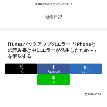
lizard.kの道楽と節制のブログ
蜥蜴日記
iTunesバックアップのエラー「iPhoneと
の読み書き中にエラーが発生したため～」
を解決する
X
Facebook
はてブ
LINE
2018.05.14