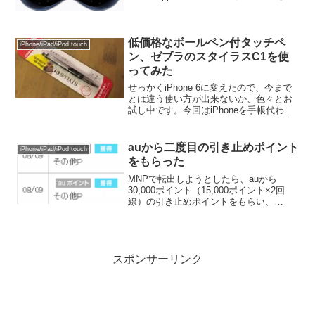
した。複数名でVision Proを体験するとき
は人数分の予約が必要嫁さんと一緒に行
ったのですが、盲点だった...
低価格なボールペン付タッチペ
iPhone/iPad/iPod touch
ン、ゼブラのスタイラスC1を使
ってみた
せっかくiPhone 6に変えたので、今まで
とは違う使い方が出来ないか、色々とお
試し中です。今回はiPhoneを手帳代わり
に使うということで、タッチペン（スタ
イラスペン）を買ってみました。一口に
タッチペンとと言っても高い物から安い
auから二度目の引き止めポイント
iPhone/iPad/iPod touch
物まで様々...
をもらった
MNPで転出しようとしたら、auから
30,000ポイント（15,000ポイント×2回
線）の引き止めポイントをもらい、
iPhone 6sに機種変更することで思い留ま
ったのが前回までの話。詳しくは↓こちら
をご覧下さい。それから1年弱が経過し、
誰...
スポンサーリンク