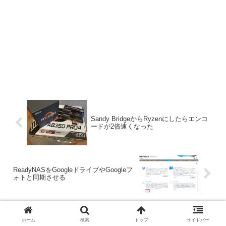
Sandy BridgeからRyzenにしたらエンコ
ードが2倍速くなった
ReadyNASをGoogleドライブやGoogleフ
ォトと同期させる
コメント
ホーム
検索
トップ
サイドバー