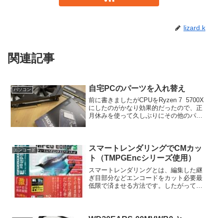
lizard.k
関連記事
自宅PCのパーツを入れ替え
パソコン
前に書きましたがCPUをRyzen 7 5700X
にしたのがかなり効果的だったので、正
月休みを使って久しぶりにその他のパー
ツ構成も見直してみました。ビデオカー
ドをGTX 1660 Superに入れ替え約6年ぶ
りにビデオカードをGTX 10...
スマートレンダリングでCMカッ
エンコード
ト（TMPGEncシリーズ使用）
スマートレンダリングとは、編集した継
ぎ目部分などエンコードをカット必要最
低限で済ませる方法です。したがってエ
ンコードにかかる時間や画質の劣化を必
要最低限に抑えながらCMカットなどが出
来るわけです。TMPGEncシリーズでスマ
ートレンダリング...