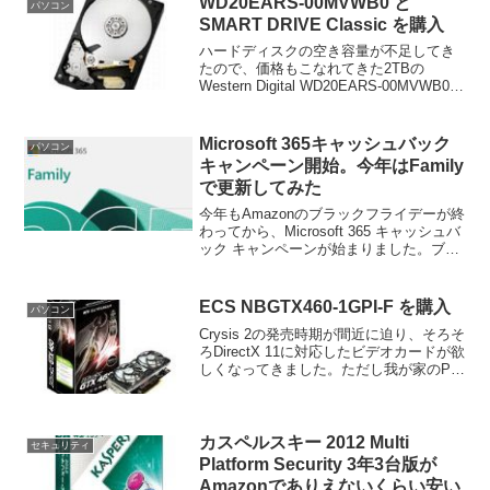
WD20EARS-00MVWB0 と
パソコン
SMART DRIVE Classic を購入
ハードディスクの空き容量が不足してき
たので、価格もこなれてきた2TBの
Western Digital WD20EARS-00MVWB0を
2台購入して引っ越すことにしました。一
台はメインPCのデータ用（システムは
SSD）で、WD10EADS-...
Microsoft 365キャッシュバック
パソコン
キャンペーン開始。今年はFamily
で更新してみた
今年もAmazonのブラックフライデーが終
わってから、Microsoft 365 キャッシュバ
ック キャンペーンが始まりました。ブラ
ックフライデーは終わったとはいえ、な
ぜかAmazonでMicrosoft 365の値段が安
くなっていますし、...
ECS NBGTX460-1GPI-F を購入
パソコン
Crysis 2の発売時期が間近に迫り、そろそ
ろDirectX 11に対応したビデオカードが欲
しくなってきました。ただし我が家のPC
ケースは静音仕様のANTEC SOLOなの
で、長いビデオカードが入りません。
DirectX 11に対応したミ...
カスペルスキー 2012 Multi
セキュリティ
Platform Security 3年3台版が
Amazonでありえないくらい安い