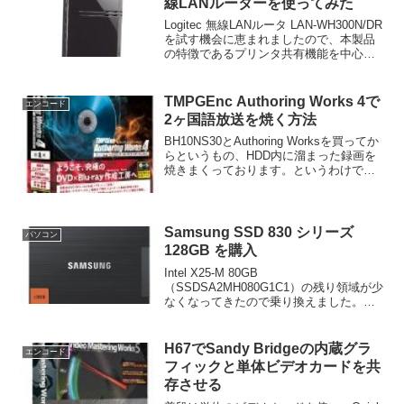
線LANルーターを使ってみた
Logitec 無線LANルータ LAN-WH300N/DR
を試す機会に恵まれましたので、本製品
の特徴であるプリンタ共有機能を中心に
レビューします。この機能を搭載してる
その他の機種（LAN-W300N/DR、LAN-
WH300N/DGRU、...
TMPGEnc Authoring Works 4で
エンコード
2ヶ国語放送を焼く方法
BH10NS30とAuthoring Worksを買ってか
らというもの、HDD内に溜まった録画を
焼きまくっております。というわけで、
前回の5.1chサラウンド放送を焼く方法に
続き、今回は2ヶ国語放送を焼く方法です
（PT1/PT2で録画したM...
Samsung SSD 830 シリーズ
パソコン
128GB を購入
Intel X25-M 80GB
（SSDSA2MH080G1C1）の残り領域が少
なくなってきたので乗り換えました。
Samsung SSD 830 シリーズは昨年11月
に海外で発売され、日本では並行輸入品
が売られていたようですが、4月からI...
H67でSandy Bridgeの内蔵グラ
エンコード
フィックと単体ビデオカードを共
存させる