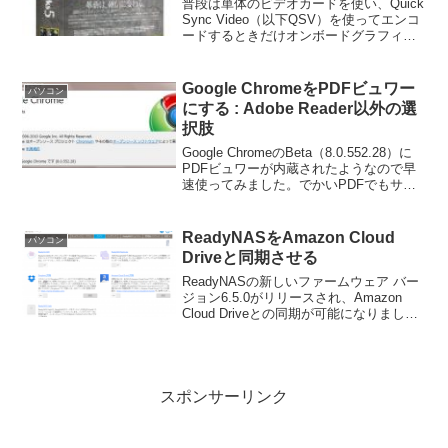
普段は単体のビデオカードを使い、Quick
Sync Video（以下QSV）を使ってエンコ
ードするときだけオンボードグラフィッ
クを使いたいと考える方は多いのではな
いでしょうか。かくいう私もそうなので
すが、いちいち切り替えずに済む方法は
Google ChromeをPDFビュワー
パソコン
無い...
にする : Adobe Reader以外の選
択肢
Google ChromeのBeta（8.0.552.28）に
PDFビュワーが内蔵されたようなので早
速使ってみました。でかいPDFでもサク
サク読めるのがいい感じです。ダウンロ
ードはこちら↓から。【追記
2010.12.04】 安定版（8.0...
ReadyNASをAmazon Cloud
パソコン
Driveと同期させる
ReadyNASの新しいファームウェア バー
ジョン6.5.0がリリースされ、Amazon
Cloud Driveとの同期が可能になりまし
た。これまでもDropboxとの同期は可能で
したが、他社のNASと比べクラウドとの
連携は遅れを取っていた...
スポンサーリンク