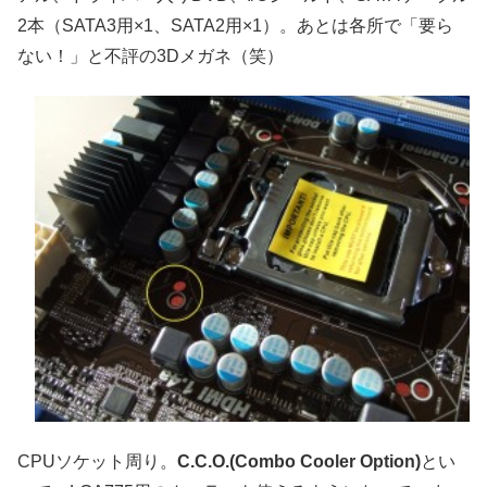
2本（SATA3用×1、SATA2用×1）。あとは各所で「要ら
ない！」と不評の3Dメガネ（笑）
CPUソケット周り。
C.C.O.(Combo Cooler Option)
とい