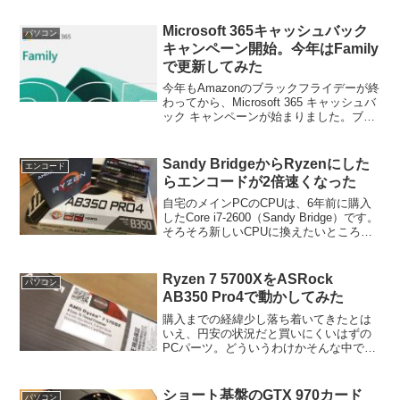
Microsoft 365キャッシュバック
パソコン
キャンペーン開始。今年はFamily
で更新してみた
今年もAmazonのブラックフライデーが終
わってから、Microsoft 365 キャッシュバ
ック キャンペーンが始まりました。ブラ
ックフライデーは終わったとはいえ、な
ぜかAmazonでMicrosoft 365の値段が安
くなっていますし、...
Sandy BridgeからRyzenにした
エンコード
らエンコードが2倍速くなった
自宅のメインPCのCPUは、6年前に購入
したCore i7-2600（Sandy Bridge）です。
そろそろ新しいCPUに換えたいところな
のですが、Skylake、Kaby Lakeに至るま
で歴代のIntelのプロセッサーは、（ベン
チマー...
Ryzen 7 5700XをASRock
パソコン
AB350 Pro4で動かしてみた
購入までの経緯少し落ち着いてきたとは
いえ、円安の状況だと買いにくいはずの
PCパーツ。どういうわけかそんな中で、
昨年春に発売されたRyzen 7 5700Xが結
構安くなっています。後継モデルの
Ryzen 7000シリーズが発売されたばかり
ショート基盤のGTX 970カード
パソコン