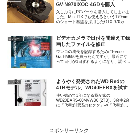
です...
GV-N970IXOC-4GDを購入
久しぶりにPCパーツを購入してしまいま
した。Mini-ITXでも使えるという170mm
のショート基盤を採用したGTX 970カー
ド、GIGABYTE GV-N970IXOC-4GDで
す。うちのPCケースはAntec SOLOなの
で、あまり長...
ビデオカメラで日付を間違えて録
エンコード
画したファイルを修正
ワンコの成長を記録するためにEverio
GZ-HM690を買ったんですが、最近にな
って日付が1日ずれるようになり、調べて
みたら1年間違えて日付設定していたこと
に気付きました。今年は閏年だから、3月
に入った途端に1日ずれ始めたというわ
ようやく発売されたWD Redの
け。こ...
パソコン
4TBモデル、WD40EFRXを試す
使い始めて3年になる我が家の
WD20EARS-00MVWB0 (2TB)。3台中2台
に「代替処理済のセクタ」や「代替処理
保留中のセクタ」がちらほら出始めて心
配な状況になってきました。ネットで調
べると、この製品には同じような症状が
多い模様。...
スポンサーリンク