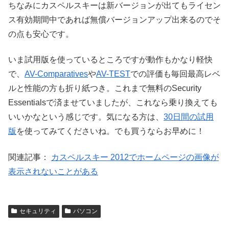
ちなみにカスペルスキーは新バージョンが出てもライセン
ス有効期間中であれば無償バージョンアップ出来るのでそ
の点も安心です。
いま試用版を使っているところですが動作もかなり軽快
で、
AV-Comparatives
や
AV-TEST
での評価も毎回最高レベ
ルと性能の方も折り紙つき。これまで無料のSecurity
Essentialsで済ませていましたが、これなら乗り換えても
いいかなという感じです。気になる方は、
30日間の試用
版
を使ってみてくださいね。でも買うならお早めに！
関連記事：
カスペルスキー 2012でホームページの画像が
表示されないことがある
セキュリティ
パソコン