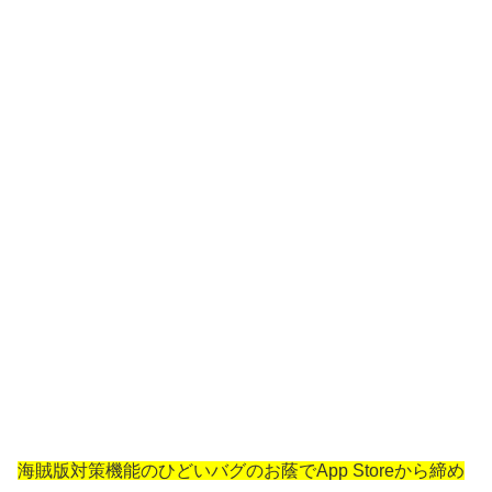
海賊版対策機能のひどいバグのお蔭でApp Storeから締め