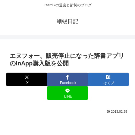
lizard.kの道楽と節制のブログ
蜥蜴日記
エヌフォー、販売停止になった辞書アプリ
のInApp購入版を公開
X
Facebook
はてブ
LINE
2013.02.25