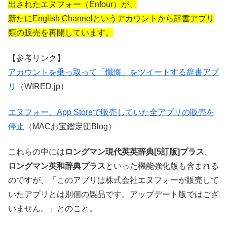
出されたエヌフォー（Enfour）が、
新たにEnglish Channelというアカウントから辞書アプリ
類の販売を再開しています。
【参考リンク】
アカウントを乗っ取って「懺悔」をツイートする辞書アプ
リ
（WIRED.jp）
エヌフォー、App Storeで販売していた全アプリの販売を
停止
（MACお宝鑑定団Blog）
これらの中には
ロングマン現代英英辞典[5訂版]プラス
、
ロングマン英和辞典プラス
といった機能強化版も含まれる
のですが、「このアプリは株式会社エヌフォーが販売して
いたアプリとは別個の製品です。アップデート版ではござ
いません。」とのこと。