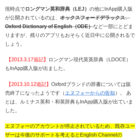
現時点で
ロングマン英和辞典（LEJ）
の他にInApp購入版
が公開されているのは、
オックスフォードデラックス
、
Oxford Dictionary of English（ODE）
など一部にとどま
りますが、残りのアプリもおそらく近日中に公開されるで
しょう。
【2013.3.17追記】
ロングマン現代英英辞典（LDOCE）
もInApp購入版が出ました。
【2013.10.12追記】
Oxfordブランドの辞書については販
売終了になったようです（
エヌフォーからの告知
）。 あ
とは、ルミナス英和・和英辞典もInApp購入版が出ていま
した。
エヌフォーのアカウントが停止されているため、
既存ユー
ザーは
今後のサポートを考えるとEnglish Channelの