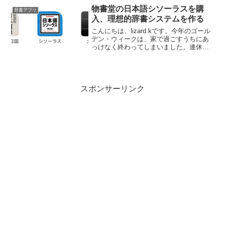
イトルも期間中にリリースされるという
物書堂の日本語シソーラスを購
辞書アプリ
こ...
入、理想的辞書システムを作る
こんにちは、lizard.kです。今年のゴール
デン・ウィークは、家で過ごすうちにあ
っけなく終わってしまいました。連休最
終日の昨日は風呂掃除に精を出し、ふだ
んやらないようなところまで綺麗にした
ので達成感はそれなりにあるんですが、
早くいつもの生...
スポンサーリンク