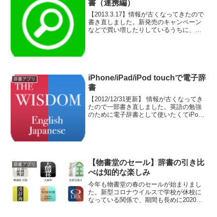
書（連携編）
【2013.3.17】情報が古くなってきたので
書き直しました。新発売のキャンペーン
などで買い増したりしているうちに、以
前投稿した頃（関連記事：iPhone/iPod
touchで電子辞書）よりも辞書アプリの数
がだいぶ増えてしまいました。英語...
iPhone/iPad/iPod touchで電子辞
辞書アプリ
書
【2012/12/31更新】 情報が古くなってき
たので一部書き直しました。英語の勉強
のために電子辞書として使いたくてiPod
touch 4thを買い、その流れでiPhone 5を
買ってしまいました。手持ちの辞書アプ
リの数も、新発売のセール...
【物書堂のセール】辞書の引き比
辞書アプリ
べは知的な楽しみ
今年も物書堂の春のセールが始まりまし
た。新型コロナウイルスで学校が休校に
なっている関係で、期間も長めに2020年4
月2日から2020年5月21日迄です。OALD
10や日本語シソーラス第2版といった新タ