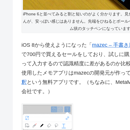
iPhone 6と並べてみると割と短いのがよく分かります。
んが、安っぽい感じはありません。先端をひねるとボール
ム状のタッチペンになっていま
iOS 8から使えようになった「
mazec – 手
で700円で買えるセールをしており、試しに
って入力するので認識精度に差があるのか比
使用したメモアプリはmazecの開発元が作っ
釈
という無料アプリです。（ちなみに、Meta
会社です。）