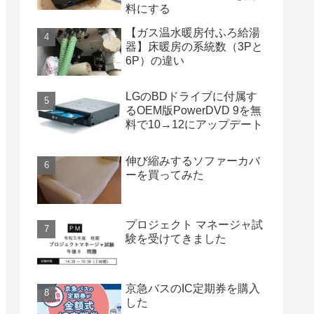
料にする
【ガス温水暖房付ふろ給湯
器】床暖房の系統数（3Pと
6P）の違い
LGのBDドライブに付属す
るOEM版PowerDVD 9を無
料で10→12にアップデート
伸び縮みするソファーカバ
ーを買ってみた
プロジェクト マネージャ試
験を受けてきました
京急バスのIC定期券を購入
した