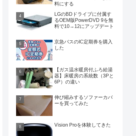
料にする
LGのBDドライブに付属す
るOEM版PowerDVD 9を無
料で10→12にアップデート
京急バスのIC定期券を購入
した
【ガス温水暖房付ふろ給湯
器】床暖房の系統数（3Pと
6P）の違い
伸び縮みするソファーカバ
ーを買ってみた
Vision Proを体験してきた