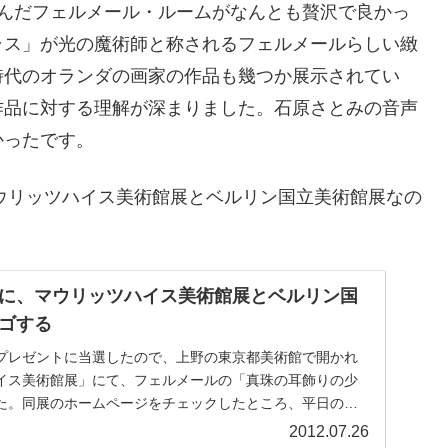
並んだフェルメール・ルームがなんとも贅沢で良かっ
ラス」が光の魔術師と称されるフェルメールらしい緻
時代のオランダの画家の作品も幾つか展示されてい
作品に対する理解が深まりました。石原さとみの音声
かったです。
マウリッツハイス美術館展とベルリン国立美術館展なの
。
に、マウリッツハイス美術館展とベルリン国
ゴする
プレゼントに当選したので、上野の東京都美術館で開かれ
イス美術館展」にて、フェルメールの「真珠の耳飾りの少
た。同展のホームページをチェックしたところ、平日の朝
..
2012.07.26