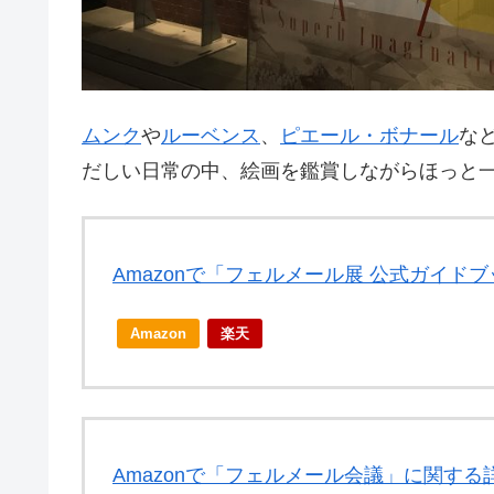
ムンク
や
ルーベンス
、
ピエール・ボナール
な
だしい日常の中、絵画を鑑賞しながらほっと
Amazonで「フェルメール展 公式ガイド
Amazon
楽天
Amazonで「フェルメール会議」に関する