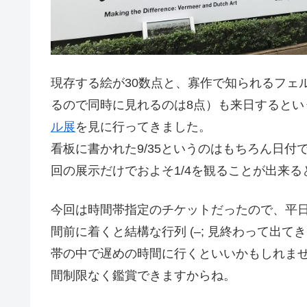
現存する絵が30数点と、寡作で知られるフェ
るので同時に見れるのは8点）も来日するとい
ル展
を見に行ってきました。
看板に書かれた9/35というのはもちろん日付
回の展示だけでおよそ1/4を観ることが出来
今回は時間帯指定のチケットだったので、平
間前に着くと結構な行列 (–; 見終わって出
帯の中で遅めの時間に行くといいかもしれま
間制限なく鑑賞できますからね。