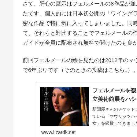
さて、肝心の展示はフェルメールの8作品が
たです。個人的には日本初公開の「ワイング
密な作品で特に気に入ってしまいました。同
て、それらと対比することでフェルメールの
ガイドが全員に配布され無料で聞けたのも良
前回フェルメールの絵を見たのは2012年の
で6年ぶりです（そのときの投稿はこちら↓）
フェルメールを観
立美術館展をハシ
新聞屋さんのチケット
ている「マウリッツハ
女」を鑑賞してきまし
の時点で「40分待ち」の.
www.lizardk.net