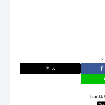
シ
X
lizar