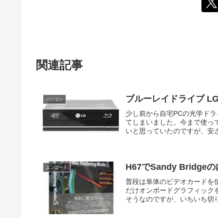
関連記事
ブルーレイドライブ LG 
パソコン
少し前から自宅PCの光学ド
てしまいました。今まで使ってい
いと思っていたのですが、安さ
H67でSandy Br
エンコード
普段は単体のビデオカードを使い、
だけオンボードグラフィック
そうなのですが、いちいち切り