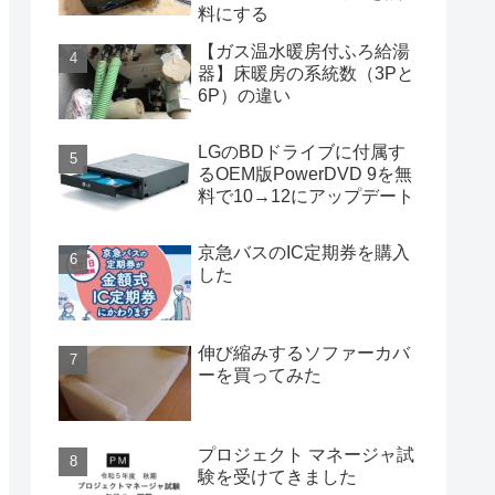
料にする
【ガス温水暖房付ふろ給湯
器】床暖房の系統数（3Pと
6P）の違い
LGのBDドライブに付属す
るOEM版PowerDVD 9を無
料で10→12にアップデート
京急バスのIC定期券を購入
した
伸び縮みするソファーカバ
ーを買ってみた
プロジェクト マネージャ試
験を受けてきました