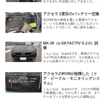
セラを12ヶ月点検に出してきました。ア
クセラ 6年目の点検昨年の車検は節約す
るためガソリンスタンドでやったのです
が、12ヶ月点検はあまり値段も違わない
アクセラ 2度目のバッテリー交換
MAZDA3/アクセラ
のでディ...
先日9年目の車検を通した愛車のアクセ
ラ。いつも車検をお願いしているガソリ
ンスタンドで行って、特に異常も無かっ
たのですが、バッテリーが劣化している
のでなるべく早く交換することを勧めら
れました。そういえば前に交換したのは
2017年10月で、もう...
MX-30（e-SKYACTIV G 2.0）試
MAZDA3/アクセラ
乗
こんにちは、lizard.kです。愛車のアクセ
ラが7年目の車検なので、その見積もりと
オイル交換でディーラーに行ってきまし
た。前回ガソリンスタンドで車検に出し
て安く済んだので、今回もそうすると思
うのですが、オイル交換はなぜかディー
アクセラのRVMが故障した（リ
MAZDA3/アクセラ
ラーの方が安...
ア・ビークル・モニタリングシス
テム）
こんにちは、lizard.kです。コロナの関係
で車通勤に戻してから早くも4ヶ月。オー
ディオブックを聞きながらの通勤はなか
なか快適です。月に3～4冊のペースで読
めて（聴けて）いるので、これまで15冊