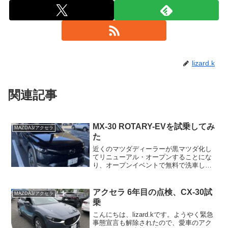
lizard.k
関連記事
MX-30 ROTARY-EVを試乗してみ
MAZDA3/アクセラ
た
近くのマツダディーラーが黒マツダ化し
てリニューアル・オープンすることにな
り、オープンイベントで無料で洗車して
くれるサービスがあったので行ってきま
した。車内清掃やタイヤのコーティング
など、いつもの点検のときの無料洗車よ
アクセラ 6年目の点検、CX-30試
MAZDA3/アクセラ
り念入りにやってくれるよ...
乗
こんにちは、lizard.kです。ようやく緊急
事態宣言も解除されたので、愛車のアク