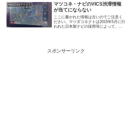
読み（聴き）ました。電車で普通の本を
マツコネ・ナビのVICS渋滞情報
MAZDA3/アクセラ
だらだら...
が当てにならない
ここに書かれた情報は古いのでご注意く
ださい。マツダコネクトは2015年5月に行
われた日本製ナビの採用等によって、
VICSの精度も通常のナビと同程度に改善
されました。改良の内容については公式
サイトをご確認ください。アクセラに搭
載されるマツコネ...
スポンサーリンク