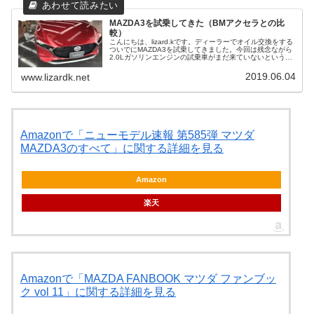
MAZDA3を試乗してきた（BMアクセラとの比
較）
こんにちは、lizard.kです。ディーラーでオイル交換をする
ついでにMAZDA3を試乗してきました。今回は残念ながら
2.0Lガソリンエンジンの試乗車がまだ来ていないというこ
とだったので、1.5Lのガソリンエンジンと1.8Lのディーゼ
ルター...
2019.06.04
www.lizardk.net
Amazonで「ニューモデル速報 第585弾 マツダ
MAZDA3のすべて」に関する詳細を見る
Amazon
楽天
Amazonで「MAZDA FANBOOK マツダ ファンブッ
ク vol 11」に関する詳細を見る