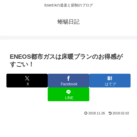
lizard.kの道楽と節制のブログ
蜥蜴日記
ENEOS都市ガスは床暖プランのお得感が
すごい！
X
Facebook
はてブ
LINE
2018.11.26
2019.02.02