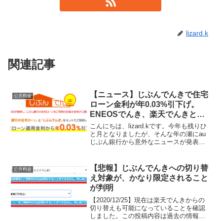
lizard.k
関連記事
【ニュース】じぶんでんきで住宅
公共料金
ローン金利が年0.03%引下げ。
ENEOSでんき、楽天でんきと比
較してみた。
こんにちは、lizard.kです。今年も残りひ
と月となりましたが、そんな年の瀬にau
じぶん銀行から意外なニュースが発表さ
れました。auじぶん銀行の住宅ローンと
セットで契約すると、年0.03%金利が引
下げられる「じぶんでんき」が12月2日よ
【悲報】じぶんでんきへの切り替
公共料金
り...
え対象が、かなり限定されること
が判明
【2020/12/25】現在は楽天でんきからの
切り替えも可能になっていることを確認
しました。この投稿内容は過去の情報で