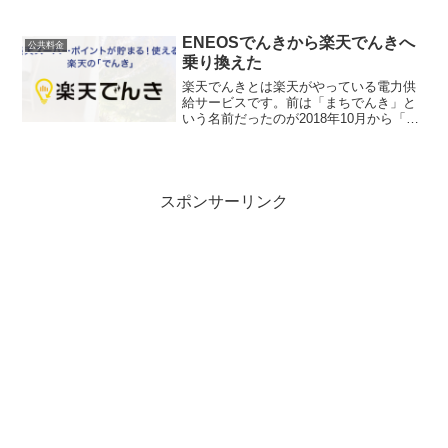
すのでご注意ください。こんにちは、
lizard.kです。auじぶん銀行の住宅ローン
とセットで契約すると、年0.03%金利
ENEOSでんきから楽天でんきへ
公共料金
が...
乗り換えた
楽天でんきとは楽天がやっている電力供
給サービスです。前は「まちでんき」と
いう名前だったのが2018年10月から「楽
天でんき」というサービス名に変わった
模様。「楽天でんき」と「まちでんき」
の違いは、公式サイトに書かれている情
報によると以下の通...
スポンサーリンク