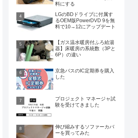
料にする
LGのBDドライブに付属す
るOEM版PowerDVD 9を無
料で10→12にアップデート
【ガス温水暖房付ふろ給湯
器】床暖房の系統数（3Pと
6P）の違い
京急バスのIC定期券を購入
した
プロジェクト マネージャ試
験を受けてきました
伸び縮みするソファーカバ
ーを買ってみた