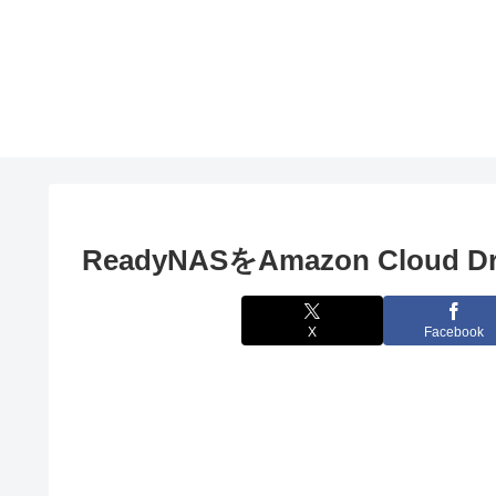
ReadyNASをAmazon Cloud
X
Facebook