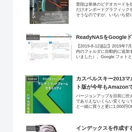
普段は単体のビデオカードを使い、
だけオンボードグラフィック
そうなのですが、いちいち切り
ReadyNASをGoog
パソコン
【2019-8-12追記】201
内のフォルダに自動的に追加す
いました）。Google フォトと G
カスペルスキー2013
Android
ト版が今年もAmazon
バージョンアップを目前に控え
でありえないくらい安くなってま
と一緒に買うと更に1,000円OF
インデックスを作成する
パソコン