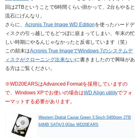
回は2TBということで6時間くらい掛かって、2台もやると
流石にげんなり。
さらに、
Acronis True Image WD Edition
を使ったハードデ
ィスクの引っ越しでもどつぼに嵌まってしまい、年末の忙
しい時期にやるんじゃなかったと反省しています（笑）
この顛末は
Acronis True ImageでWindows 7のシステムデ
ィスクがクローニング出来ない
に書きましたので興味があ
る方はご覧ください。
※WD20EARSはAdvanced Formatを採用していますの
で、Windows XPでお使いの場合は
WD Align utility
でフォ
ーマットする必要があります。
Western Digital Caviar Green 3.5inch 5400rpm 2TB
64MB SATA/3.0Gbs WD20EARS