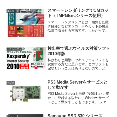
スマートレンダリングでCMカッ
エンコード
ト（TMPGEncシリーズ使用）
スマートレンダリングとは、編集した継
ぎ目部分などエンコードをカット必要最
低限で済ませる方法です。したがってエ
ンコードにかかる時間や画質の劣化を必
要最低限に抑えながらCMカットなどが出
来るわけです。TMPGEncシリーズでスマ
ートレンダリング...
検出率で選ぶウイルス対策ソフト
セキュリティ
2010年版
私はわりと頻繁にセキュリティソフトを
変更する方だと思います。どのソフトも
完璧ということはありえないので、どれ
か一つに偏るのはリスキーだと考えてい
るからです。実際、別のソフトに替えて
フルスキャンしたらウイルスが見つかっ
PS3 Media Serverをサービスと
テレビ
た経験も何度かあります。...
して動かす
PS3 Media Serverを自動で起動したい場
合、に登録する以外に、Windowsサービ
スとして動かすこともできます。 ファイ
アウォールで、TCP 5001ポートを開けて
おきます。 PS3 Media Serverを起動（管
理者として...
Samsung SSD 830 シリーズ
パソコン