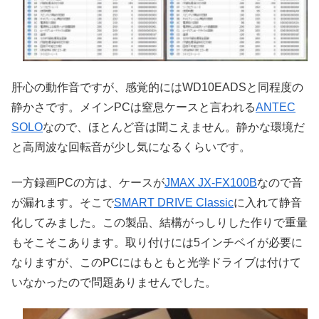
肝心の動作音ですが、感覚的にはWD10EADSと同程度の
静かさです。メインPCは窒息ケースと言われる
ANTEC
SOLO
なので、ほとんど音は聞こえません。静かな環境だ
と高周波な回転音が少し気になるくらいです。
一方録画PCの方は、ケースが
JMAX JX-FX100B
なので音
が漏れます。そこで
SMART DRIVE Classic
に入れて静音
化してみました。この製品、結構がっしりした作りで重量
もそこそこあります。取り付けには5インチベイが必要に
なりますが、このPCにはもともと光学ドライブは付けて
いなかったので問題ありませんでした。