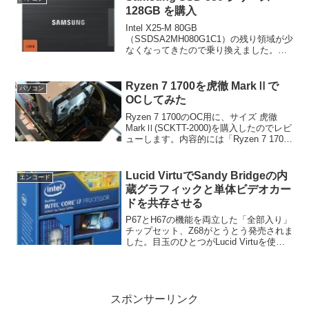
128GB を購入
Intel X25-M 80GB
（SSDSA2MH080G1C1）の残り領域が少
なくなってきたので乗り換えました。
Samsung SSD 830 シリーズは昨年11月
に海外で発売され、日本では並行輸入品
が売られていたようですが、4月からI...
Ryzen 7 1700を虎徹 MarkⅡで
パソコン
OCしてみた
Ryzen 7 1700のOC用に、サイズ 虎徹
MarkⅡ(SCKTT-2000)を購入したのでレビ
ューします。内容的には「Ryzen 7 1700
をASRock AB350 Pro4でOCしてみた」
の続きです。3.8GHzまではあっさり...
Lucid VirtuでSandy Bridgeの内
エンコード
蔵グラフィックと単体ビデオカー
ドを共存させる
P67とH67の機能を両立した「全部入り」
チップセット、Z68がとうとう発売されま
した。目玉のひとつがLucid Virtuを使っ
たCPU内蔵グラフィックスとビデオカー
ドの切り替えです。このVirtuというソフ
トウェアはH67/H61でも使...
スポンサーリンク