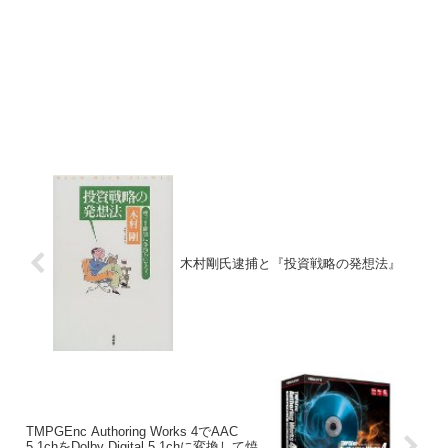
木村剛氏逮捕と『投資戦略の発想法』
TMPGEnc Authoring Works 4でAAC
5.1chをDolby Digital 5.1chに変換して焼