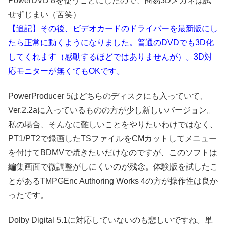
PowerDVD 8を使うことにしたので、簡易3Dメガネは試
せずじまい（苦笑）
【追記】その後、ビデオカードのドライバーを最新版にし
たら正常に動くようになりました。
普
通のDVDでも
3D化
してくれます
（感動するほどではありませんが）
。3D対
応モニターが無くてもOKです。
PowerProducer 5はどちらのディスクにも入っていて、
Ver.2.2aに入っているものの方が少し新しいバージョン。
私の場合、そんなに難しいことをやりたいわけではなく、
PT1/PT2で録画したTSファイルをCMカットしてメニュー
を付けてBDMVで焼きたいだけなのですが、このソフトは
編集画面で微調整がしにくいのが残念。体験版を試したこ
とがあるTMPGEnc Authoring Works 4の方が操作性は良か
ったです。
Dolby Digital 5.1に対応していないのも悲しいですね。単