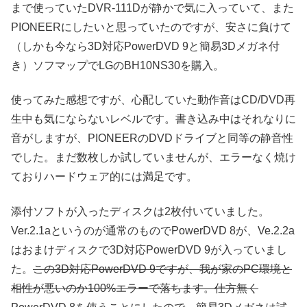
まで使っていたDVR-111Dが静かで気に入っていて、また
PIONEERにしたいと思っていたのですが、安さに負けて
（しかも今なら3D対応PowerDVD 9と簡易3Dメガネ付
き）ソフマップでLGのBH10NS30を購入。
使ってみた感想ですが、心配していた動作音はCD/DVD再
生中も気にならないレベルです。書き込み中はそれなりに
音がしますが、PIONEERのDVDドライブと同等の静音性
でした。まだ数枚しか試していませんが、エラーなく焼け
ておりハードウェア的には満足です。
添付ソフトが入ったディスクは2枚付いていました。
Ver.2.1aというのが通常のものでPowerDVD 8が、Ve.2.2a
はおまけディスクで3D対応PowerDVD 9が入っていまし
た。
この3D対応PowerDVD 9ですが、我が家のPC環境と
相性が悪いのか100%エラーで落ちます。仕方無く