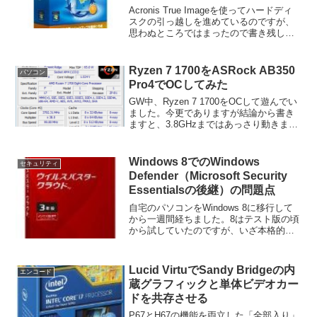
Acronis True Imageを使ってハードディ
スクの引っ越しを進めているのですが、
思わぬところではまったので書き残して
おきます。1TBのディスクを2TBのものに
クローニングしようとしたところ、以下
のようなエラーメッセージが表示され
Ryzen 7 1700をASRock AB350
パソコン
ま...
Pro4でOCしてみた
GW中、Ryzen 7 1700をOCして遊んでい
ました。今更でありますが結論から書き
ますと、3.8GHzまではあっさり動きます
が、安定稼働させるためにはRyzen 7
1700付属のWraith Towerクーラーだと厳
しそうです。テスト...
Windows 8でのWindows
セキュリティ
Defender（Microsoft Security
Essentialsの後継）の問題点
自宅のパソコンをWindows 8に移行して
から一週間経ちました。8はテスト版の頃
から試していたのですが、いざ本格的に
使い始めて気付くことも多々あります。
その一つがウイルス対策で、8には従来の
Windows DefenderにMicroso...
Lucid VirtuでSandy Bridgeの内
エンコード
蔵グラフィックと単体ビデオカー
ドを共存させる
P67とH67の機能を両立した「全部入り」