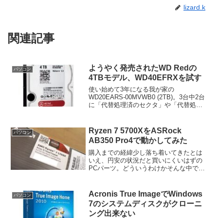
lizard.k
関連記事
ようやく発売されたWD Redの
パソコン
4TBモデル、WD40EFRXを試す
使い始めて3年になる我が家の
WD20EARS-00MVWB0 (2TB)。3台中2台
に「代替処理済のセクタ」や「代替処理
保留中のセクタ」がちらほら出始めて心
配な状況になってきました。ネットで調
べると、この製品には同じような症状が
Ryzen 7 5700XをASRock
パソコン
多い模様。...
AB350 Pro4で動かしてみた
購入までの経緯少し落ち着いてきたとは
いえ、円安の状況だと買いにくいはずの
PCパーツ。どういうわけかそんな中で、
昨年春に発売されたRyzen 7 5700Xが結
構安くなっています。後継モデルの
Ryzen 7000シリーズが発売されたばかり
Acronis True ImageでWindows
パソコン
です...
7のシステムディスクがクローニ
ング出来ない