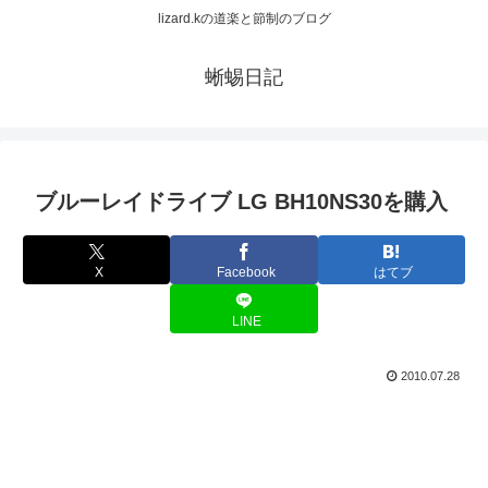
lizard.kの道楽と節制のブログ
蜥蜴日記
ブルーレイドライブ LG BH10NS30を購入
X
Facebook
はてブ
LINE
2010.07.28