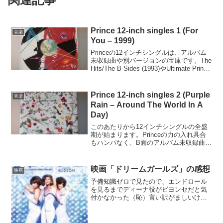
Prince 12-inch singles 1 (For
音楽
You – 1999)
Princeの12インチシングルは、アルバム
未収録曲や別バージョンの宝庫です。The
Hits/The B-Sides (1993)やUltimate Prince
(2006)の発売によってCD化が進みました
が、1曲で20分以上あるAme...
Prince 12-inch singles 2 (Purple
音楽
Rain – Around The World In A
Day)
このあたりから12インチシングルの全盛
期が始まります。Princeの力の入れ具合
もハンパなく、B面のアルバム未収録曲に
までロングバージョンを作ってしまうほ
どでした。オレンジ：アルバム未収録曲
青：ロングバージョン、リミックス等
映画「ドリームガールズ」の感想
映画
Taken Fr...
予備知識ゼロで見たので、エンドロール
を見るまでディーナ役がビヨンセだと気
付かなかった（恥）言い訳がましいけ
ど、それだけ他のキャストや音楽が魅力
的だったし、ビヨンセの演技も自然だっ
たってことで。★★★★☆。