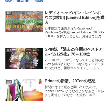
レディオヘッド/イン・レインボ
音楽
ウズ(2枚組) [Limited Edition]を購
入
日本限定で発売されたRadiohead/In
Rainbowsの2枚組Limited Edition（XCXX-
62001）を購入しました。お目当ては勿
論、公式にはLP入りの限定ボックスセッ
トとデジタルダウンロード販売でしか入
手できなかった...
SPIN誌 『過去25年間のベストア
音楽
ルバム125枚』76～100位
76～100位。この辺になってくると知らな
いのも結構多いなー。Jay-Zもノーマーク
だったけど、複数ランクインしてるって
ことはかなり有名なのかな。76位
OutKast, Aquemini (1998)77位 Boogie
Down Pro...
Princeの新譜、20Tenの感想
音楽
新聞に付けて配ると聞いていたので、
Planet Earthのような感じかなぁと正直あ
まり期待していなかった今作。本日
Amazonから届いたのを聴いてみると、こ
れが意外。結構良いではないですか！当
時からのファンには嬉しい、どこか1999