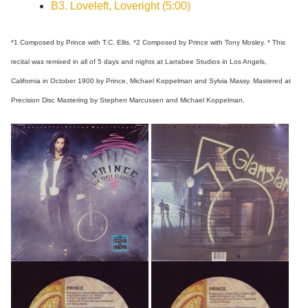
B3. Loveleft, Loveright (5:00)
*1 Composed by Prince with T.C. Ellis. *2 Composed by Prince with Tony Mosley. * This
recital was remixed in all of 5 days and nights at Larrabee Studios in Los Angels,
California in October 1900 by Prince, Michael Koppelman and Sylvia Massy. Mastered at
Precision Disc Mastering by Stephen Marcussen and Michael Koppelman.