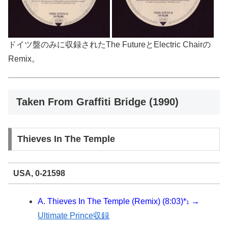
ドイツ盤のみに収録されたThe FutureとElectric Chairの
Remix。
Taken From Graffiti Bridge (1990)
Thieves In The Temple
USA, 0-21598
A. Thieves In The Temple (Remix) (8:03)*
→
1
Ultimate Prince収録