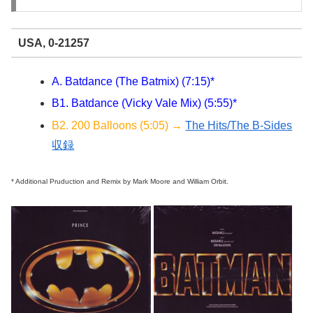
USA, 0-21257
A. Batdance (The Batmix) (7:15)*
B1. Batdance (Vicky Vale Mix) (5:55)*
B2. 200 Balloons (5:05) →
The Hits/The B-Sides
収録
* Additional Pruduction and Remix by Mark Moore and William Orbit.