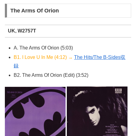
The Arms Of Orion
UK, W2757T
A. The Arms Of Orion (5:03)
B1. I Love U In Me (4:12) →
The Hits/The B-Sides収
録
B2. The Arms Of Orion (Edit) (3:52)