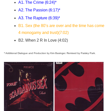
A1. The Crime (6:24)*
A2. The Passion (6:17)*
A3. The Rapture (6:39)*
B1. Sex (the 80’s are over and the time has come
4 monogamy and trust)(7:02)
B2. When 2 R In Love (4:02)
* Additional Dialogue and Production by Kim Basinger. Remixed by Paisley Park.