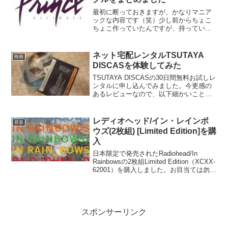
最初に断っておきますが、かなりマニア
ックな内容です（笑）少し前からちょこ
ちょこ作っていたんですが、持っている
Princeの12インチシングルをページの方
にまとめてみました。 Prince 12インチシ
ングル集1 （For You～1999）...
ネット宅配レンタルTSUTAYA
映画
DISCASを体験してみた
TSUTAYA DISCASの30日間無料お試しレ
ンタルに申し込んでみました。今更感の
あるレビューなので、以下細かいことは
省略し、利用して感じた点を中心に書い
てみます。最初は借りたいものを登録し
て発送ボタンを押すようなシステムを思
レディオヘッド/イン・レインボ
音楽
い描いてい...
ウズ(2枚組) [Limited Edition]を購
入
日本限定で発売されたRadiohead/In
Rainbowsの2枚組Limited Edition（XCXX-
62001）を購入しました。お目当ては勿
論、公式にはLP入りの限定ボックスセッ
トとデジタルダウンロード販売でしか入
手できなかった...
スポンサーリンク