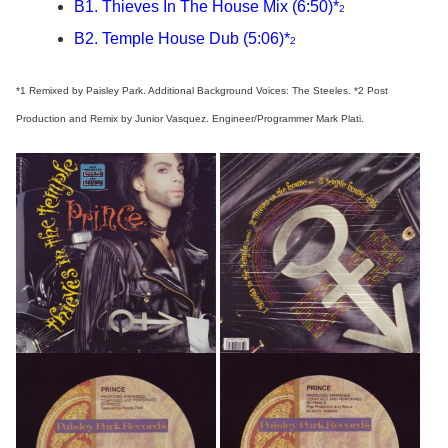
B1. Thieves In The House Mix (6:50)*
2
B2. Temple House Dub (5:06)*
2
*1 Remixed by Paisley Park. Additional Background Voices: The Steeles. *2 Post
Production and Remix by Junior Vasquez. Engineer/Programmer Mark Plati.