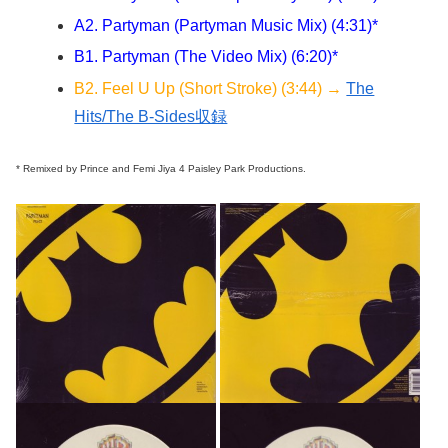
A2. Partyman (Partyman Music Mix) (4:31)*
B1. Partyman (The Video Mix) (6:20)*
B2. Feel U Up (Short Stroke) (3:44) →
The
Hits/The B-Sides収録
* Remixed by Prince and Femi Jiya 4 Paisley Park Productions.