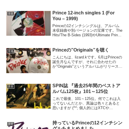
Prince 12-inch singles 1 (For
音楽
You – 1999)
Princeの12インチシングルは、アルバム
未収録曲や別バージョンの宝庫です。The
Hits/The B-Sides (1993)やUltimate Prince
(2006)の発売によってCD化が進みました
が、1曲で20分以上あるAme...
Princeの”Originals”を聴く
音楽
こんにちは、lizard.kです。6月はPrinceの
誕生月なんですが、それに合わせたの
か"Originals"というアルバムがリリースさ
れました。Princeがこれまで他のアーテ
ィストに提供してきた曲のオリジナル・
バージョンを集めたアルバ...
SPIN誌 『過去25年間のベストア
音楽
ルバム125枚』101～125位
これで最後、101～125位。何でこれは入
ってないんだとか、異論は色々とあると
思いますが (^^; 個人的にはXTCや
MR.BIGなんかは入っていてもおかしくな
いんじゃないかなぁと思っています。こ
れを機に、50位あたりまでは揃えてみよ
持っているPrinceの12インチシン
音楽
うかな...
グルをまとめました