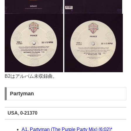
B2はアルバム未収録曲。
Partyman
USA, 0-21370
A1. Partyman (The Purple Party Mix) (6:02)*