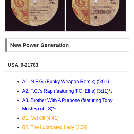
New Power Generation
USA, 0-21783
A1. N.P.G. (Funky Weapon Remix) (5:01)
A2. T.C.’s Rap (featuring T.C. Ellis) (3:11)*
1
A3. Brother With A Purpose (featuring Tony
Mosley) (4:18)*
2
B1. Get Off (4:41)
B2. The Lubricated Lady (2:39)