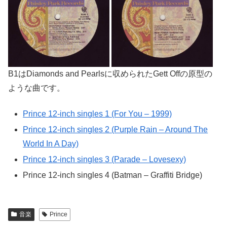
B1はDiamonds and Pearlsに収められたGett Offの原型の
ような曲です。
Prince 12-inch singles 1 (For You – 1999)
Prince 12-inch singles 2 (Purple Rain – Around The
World In A Day)
Prince 12-inch singles 3 (Parade – Lovesexy)
Prince 12-inch singles 4 (Batman – Graffiti Bridge)
音楽
Prince