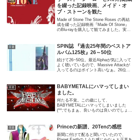
映画
Taken Fr...
を綴った記録映画、メイド・オ
ブ・ストーンを観た
Made of Stone The Stone Roses の再結
成を綴った記録映画『Made Of Stone』
のBlu-rayを購入して観てみました。実は
昨年末に発売されてすぐ買ったんだけ
ど、忙しくてしばらく放置していたんで
すね (^^...
SPIN誌 『過去25年間のベストア
音楽
ルバム125枚』26～50位
続けて26~50位。最近Alphaが気に入って
よく聴いているので、Massive Attackが
入ってるのはポイント高いなぁ。26位
Guided by Voices, Bee Thousand
(1994)27位 Nirvana, In ...
BABYMETALにハマってしまい
音楽
ました。
何たる不覚。この歳にして、
BABYMETALにハマってしまいました
(^^;でもまぁ、良いものは良いのでしょう
がないですよねー。「アイドルとメタル
の融合」とか、こういうコンセプトを考
える人ってすごいと思います。振り付け
Princeの新譜、20Tenの感想
音楽
はあのPerfumeと...
新聞に付けて配ると聞いていたので、
Planet Earthのような感じかなぁと正直あ