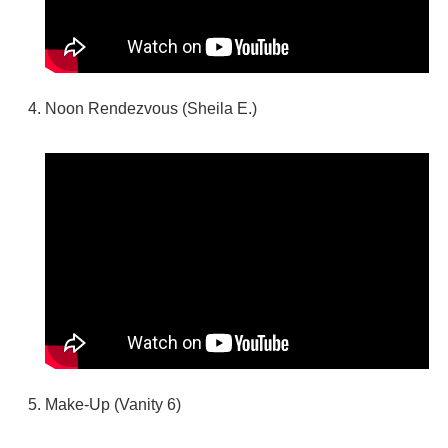
Noon Rendezvous (Sheila E.)
Make-Up (Vanity 6)