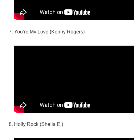
You’re My Love (Kenny Rogers)
Holly Rock (Sheila E.)