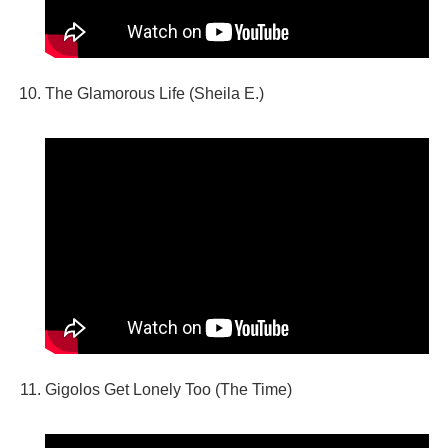
The Glamorous Life (Sheila E.)
Gigolos Get Lonely Too (The Time)