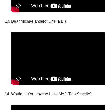
Dear Michaelangelo (Sheila E.)
Wouldn’t You Love to Love Me? (Taja Sevelle)