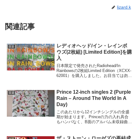
lizard.k
関連記事
レディオヘッド/イン・レインボ
音楽
ウズ(2枚組) [Limited Edition]を購
入
日本限定で発売されたRadiohead/In
Rainbowsの2枚組Limited Edition（XCXX-
62001）を購入しました。お目当ては勿
論、公式にはLP入りの限定ボックスセッ
トとデジタルダウンロード販売でしか入
手できなかった...
Prince 12-inch singles 2 (Purple
音楽
Rain – Around The World In A
Day)
このあたりから12インチシングルの全盛
期が始まります。Princeの力の入れ具合
もハンパなく、B面のアルバム未収録曲に
までロングバージョンを作ってしまうほ
どでした。オレンジ：アルバム未収録曲
青：ロングバージョン、リミックス等
ザ・ストーン・ローゼズの再結成