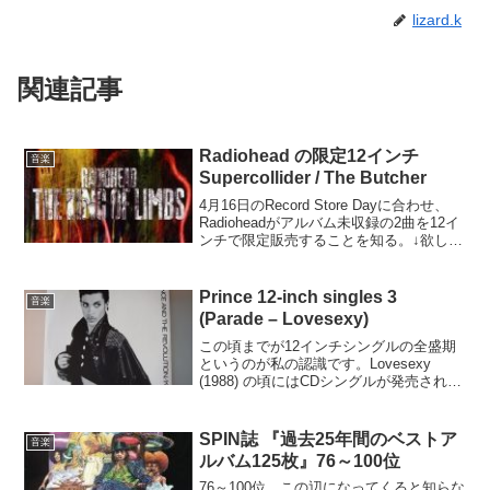
lizard.k
関連記事
Radiohead の限定12インチ
音楽
Supercollider / The Butcher
4月16日のRecord Store Dayに合わせ、
Radioheadがアルバム未収録の2曲を12イ
ンチで限定販売することを知る。↓欲しい
けど英国内2,000枚限定というし、日本で
は入手困難だろうなぁといったんは諦め
る。↓日本でもごくわず...
Prince 12-inch singles 3
音楽
(Parade – Lovesexy)
この頃までが12インチシングルの全盛期
というのが私の認識です。Lovesexy
(1988) の頃にはCDシングルが発売される
ようになりましたが、Analog Onlyの音源
もありますので主流はまだ12インチの方
でしょう。オレンジ：アルバム...
SPIN誌 『過去25年間のベストア
音楽
ルバム125枚』76～100位
76～100位。この辺になってくると知らな