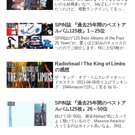
いのも結構多いなー。Jay-Zもノーマーク
だったけど、複数ランクインしてるって
ことはかなり有名なのかな。76位
OutKast, Aquemini (1998)77位 Boogie
Down Pro...
SPIN誌 『過去25年間のベストア
音楽
ルバム125枚』1～25位
SPIN誌の"125 Best Albums of the Past
25 Years"が、驚くほど好みのチョイスだ
ったのでご紹介します。特に上位5枚が素
晴らしい。1位 U2, Achtung Baby (1991)2
位 Prince, S...
Radiohead / The King of Limbs
音楽
の感想
ザ・キング・オブ・リムスレディオヘッ
ドホステス 2011-04-06売り上げランキン
グ : 104Amazonで詳しく見る by G-
ToolsRadioheadの3年ぶりの新譜、The
King of Limbs。ダウンロード販売が先
行...
SPIN誌 『過去25年間のベストア
音楽
ルバム125枚』26～50位
続けて26~50位。最近Alphaが気に入って
よく聴いているので、Massive Attackが
入ってるのはポイント高いなぁ。26位
Guided by Voices, Bee Thousand