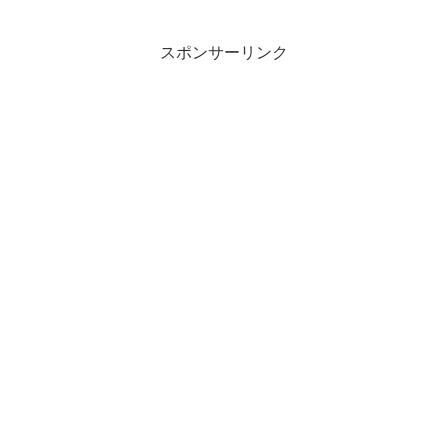
(1994)27位 Nirvana, In ...
スポンサーリンク