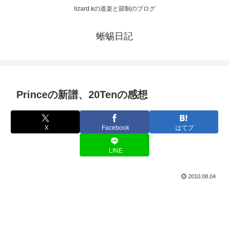
lizard.kの道楽と節制のブログ
蜥蜴日記
Princeの新譜、20Tenの感想
X
Facebook
はてブ
LINE
2010.08.04