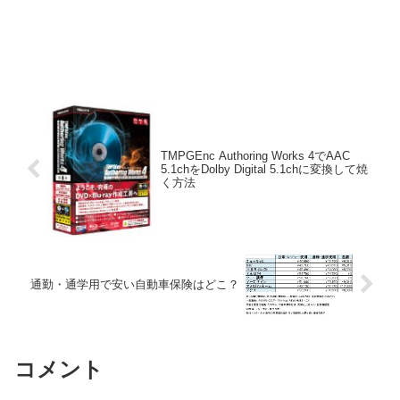
TMPGEnc Authoring Works 4でAAC
5.1chをDolby Digital 5.1chに変換して焼
く方法
通勤・通学用で安い自動車保険はどこ？
コメント