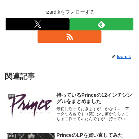
lizard.kをフォローする
lizard.k
関連記事
持っているPrinceの12インチシン
音楽
グルをまとめました
最初に断っておきますが、かなりマニア
ックな内容です（笑）少し前からちょこ
ちょこ作っていたんですが、持っている
Princeの12インチシングルをページの方
にまとめてみました。 Prince 12インチシ
ングル集1 （For You～1999）...
PrinceのLPを買い直してみた
音楽