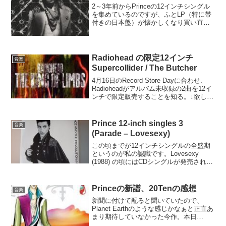
2～3年前からPrinceの12インチシングル
を集めているのですが、ふとLP（特に帯
付きの日本盤）が懐かしくなり買い直し
ちゃいました。Princeにハマったのは
Purple Rain辺りからで、その頃はCDなん
てありませんでしたから、私にと...
Radiohead の限定12インチ
音楽
Supercollider / The Butcher
4月16日のRecord Store Dayに合わせ、
Radioheadがアルバム未収録の2曲を12イ
ンチで限定販売することを知る。↓欲しい
けど英国内2,000枚限定というし、日本で
は入手困難だろうなぁといったんは諦め
る。↓日本でもごくわず...
Prince 12-inch singles 3
音楽
(Parade – Lovesexy)
この頃までが12インチシングルの全盛期
というのが私の認識です。Lovesexy
(1988) の頃にはCDシングルが発売される
ようになりましたが、Analog Onlyの音源
もありますので主流はまだ12インチの方
でしょう。オレンジ：アルバム...
Princeの新譜、20Tenの感想
音楽
新聞に付けて配ると聞いていたので、
Planet Earthのような感じかなぁと正直あ
まり期待していなかった今作。本日
Amazonから届いたのを聴いてみると、こ