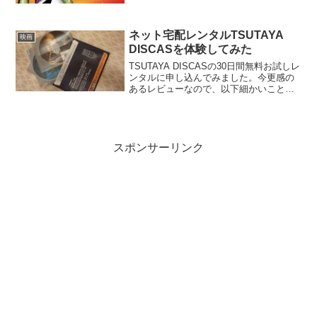
れが意外。結構良いではないですか！当
時からのファンには嬉しい、どこか1999
を思い...
ネット宅配レンタルTSUTAYA
映画
DISCASを体験してみた
TSUTAYA DISCASの30日間無料お試しレ
ンタルに申し込んでみました。今更感の
あるレビューなので、以下細かいことは
省略し、利用して感じた点を中心に書い
てみます。最初は借りたいものを登録し
て発送ボタンを押すようなシステムを思
い描いてい...
スポンサーリンク