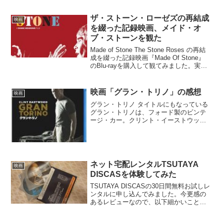
んなわけで思い出が美化されているのか
もしれないけど...
ザ・ストーン・ローゼズの再結成
映画
を綴った記録映画、メイド・オ
ブ・ストーンを観た
Made of Stone The Stone Roses の再結
成を綴った記録映画『Made Of Stone』
のBlu-rayを購入して観てみました。実は
昨年末に発売されてすぐ買ったんだけ
ど、忙しくてしばらく放置していたんで
すね (^^...
映画「グラン・トリノ」の感想
映画
グラン・トリノ タイトルにもなっている
グラン・トリノは、フォード製のビンテ
ージ・カー。クリント・イーストウッド
演じる主人公のウォルトは、その製造に
携わったことを唯一の誇りとしている、
偏屈で保守的な筋金入りのじいさんだ。
愛する妻に先立たれ、息...
ネット宅配レンタルTSUTAYA
映画
DISCASを体験してみた
TSUTAYA DISCASの30日間無料お試しレ
ンタルに申し込んでみました。今更感の
あるレビューなので、以下細かいことは
省略し、利用して感じた点を中心に書い
てみます。最初は借りたいものを登録し