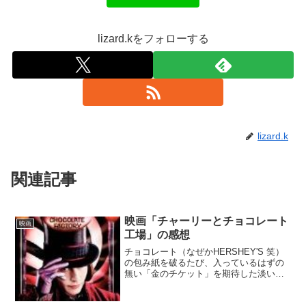
lizard.kをフォローする
lizard.k
関連記事
映画「チャーリーとチョコレート
映画
工場」の感想
チョコレート（なぜかHERSHEY'S 笑）
の包み紙を破るたび、入っているはずの
無い「金のチケット」を期待した淡い記
憶があるくらい、原作のチョコレート工
場の秘密 は子供の頃大好きだった本。そ