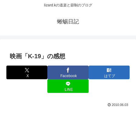
lizard.kの道楽と節制のブログ
蜥蜴日記
映画「K-19」の感想
X
Facebook
はてブ
LINE
2010.06.03