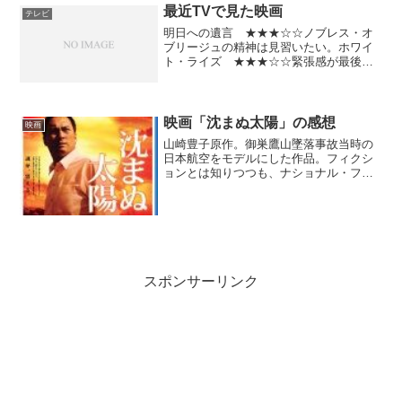
て発送ボタンを押すようなシステムを思
最近TVで見た映画
テレビ
い描いてい...
明日への遺言 ★★★☆☆ノブレス・オ
ブリージュの精神は見習いたい。ホワイ
ト・ライズ ★★★☆☆緊張感が最後ま
で続く。プラダを着た悪魔 ★★★★☆
好きな映画で見たのは二度目。パートナ
ーと一緒にどうぞ。崖の上のポニョ
★★☆☆☆子供向け？あまり...
映画「沈まぬ太陽」の感想
映画
山崎豊子原作。御巣鷹山墜落事故当時の
日本航空をモデルにした作品。フィクシ
ョンとは知りつつも、ナショナル・フラ
ッグ・キャリアであることをいいことに
会社を食い物にする一部の経営陣や政治
家の姿や、複数の労組同士の対立は非常
にリアリティーがある。そ...
スポンサーリンク