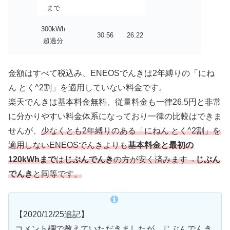
まで
300kWh
30.56
26.22
超過分
金額はすべて税込み、ENEOSでんきは2年縛りの「にね
ん とく^2割」を適用していない料金です。
楽天でんきは基本料金無料、従量料金も一律26.5円と非常
に分かりやすい料金体系になっており一律の比較はできま
せんが、
少なくとも2年縛りのある「に
ねん とく^2割」を
適用しないENEOSでんきよりも
基本料金と最初の
120kWhまで
は
じぶんでんき
の方が安く済みます
→
じぶん
でんき
と同等です。
【2020/12/25追記】
コメント欄で教えていただきましたが、じぶんでんき