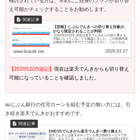
検討されている方は、早めにご自身のプランが切り替
え可能かチェックすることをお勧めします。
【悲報】じぶんでんきへの切り替え対象が、
かなり限定されることが判明
【2020/12/25】現在は楽天でんきからの切り替えも
可能になっていることを確認しました。この投稿内容
は過去の情報ですのでご注意ください。こんにちは、
lizard.kです。auじぶん銀行の住宅ローンとセットで
契約すると、年0.03%金利が...
2020.01.27
www.lizardk.net
【2020/12/25追記】
現在は楽天でんきからも切り替え
可能になっていることを確認しました。
auじぶん銀行の住宅ローンを組む予定の無い方には、引
き続き楽天でんきがおすすめです。
ENEOSでんきから楽天でんきへ乗り換えた
楽天でんきとは楽天がやっている電力供給サービスです。
前は「まちでんき」という名前だったのが2018年10月か