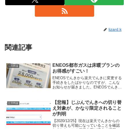
lizard.k
関連記事
ENEOS都市ガスは床暖プランの
公共料金
お得感がすごい！
ENEOSでんきから楽天でんきに変更する
手続きをしたばかりなのですが、こんな
お知らせが届きました。ENEOSでんきの
利用者向けにENEOS都市ガスの供給を一
足先に開始するというものです。床暖房
を使っている我が家にとって、電気代よ
【悲報】じぶんでんきへの切り替
公共料金
りガス代の方...
え対象が、かなり限定されること
が判明
【2020/12/25】現在は楽天でんきからの
切り替えも可能になっていることを確認