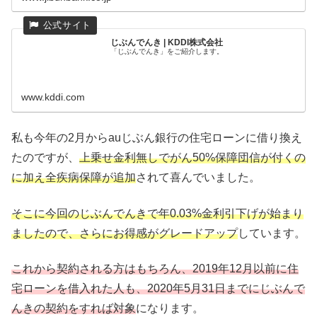
じぶんでんき | KDDI株式会社
「じぶんでんき」をご紹介します。
www.kddi.com
私も今年の2月からauじぶん銀行の住宅ローンに借り換え
たのですが、
上乗せ金利無しでがん50%保障団信が付くの
に加え全疾病保障が追加
されて喜んでいました。
そこに今回のじぶんでんきで年0.03%金利引下げが始まり
ましたので、さらにお得感がグレードアップ
しています。
これから契約される方はもちろん、2019年12月以前に住
宅ローンを借入れた人も、2020年5月31日までにじぶんで
んきの契約をすれば対象
になります。