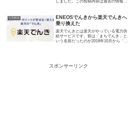
しました。この投稿内容は過去の情報で
すのでご注意ください。こんにちは、
lizard.kです。auじぶん銀行の住宅ローン
とセットで契約すると、年0.03%金利
ENEOSでんきから楽天でんきへ
公共料金
が...
乗り換えた
楽天でんきとは楽天がやっている電力供
給サービスです。前は「まちでんき」と
いう名前だったのが2018年10月から「楽
天でんき」というサービス名に変わった
模様。「楽天でんき」と「まちでんき」
の違いは、公式サイトに書かれている情
報によると以下の通...
スポンサーリンク