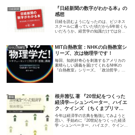
目指す君のためのサイエンス: Phy...
『日経新聞の数字がわかる本』の
日経新聞
感想
日経を読むようになったのは、ビジネス
スクールに通っていた頃だから6年前くら
いだろうか。経営学の知識だけでは分か
らない部分があったので、その後独学で
経済学をかじってだいぶ読みこなせるよ
うになってきた。面白いもので意味が分
MIT白熱教室：NHKの白熱教室シ
NHK白熱教室
かるにつれ、逆に読む場...
リーズ、次は物理学です！
毎回、知的好奇心を刺激するアメリカの
素晴らしい講義を届けてくれるNHKの
『白熱教室』シリーズ。「政治哲学」、
「イノベーションと企業家育成」、「選
択の科学」と続いて、お次は何と「物理
学」の登場です！MIT白熱教室MITの
Walter Lewi...
根井雅弘 著 『20世紀をつくった
書籍
経済学―シュンペーター、ハイエ
ク、ケインズ （ちくまプリマー
新書）』を読了
今年は経済学の古典を勉強してみようと
思い、手始めに『20世紀をつくった経済
学 -シュンペーター、ハイエク、ケイン
ズ』（根井雅弘 著）を読んでみました。
最近の経済学には古い経済学のエッセン