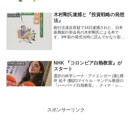
スが受け継がれているわけだから、わざ
わざ古い方を勉強す...
木村剛氏逮捕と『投資戦略の発想
ビジネス
法』
銀行法違反容疑で14日逮捕された、日本
振興銀行前会長の木村剛氏による本で
す。9年前の発売当時に読んでかなり影響
を受けました。実はこの本、タイトルか
ら受けるイメージよりも投資については
保守的です。個人的に一番気に入ってい
るのは「個人投資家の二...
NHK 『コロンビア白熱教室』が
NHK白熱教室
スタート
選択の科学シーナ・アイエンガー (著),櫻
井 祐子 (翻訳)マイケル・サンデル教授の
『ハーバード白熱教室』、ティナ・シー
リグによる『スタンフォード白熱教室』
に続く白熱教室第三弾、シーナ・アイエ
ンガー教授の『コロンビア白熱教室』が
NHK Eテ...
スポンサーリンク