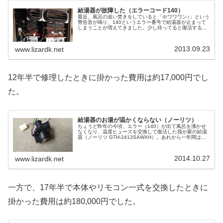
給湯器が故障した（エラーコード140）
最近、風呂の追い焚きをしていると「ホワワワン♪」という
警告音が鳴り、140というエラー番号で給湯器が止まって
しまうことが増えてきました。少し待ってると復活するの
で、シャワーでお湯を入れたりしながら、しばらく騙し騙
し使っていましたがそろそろ限...
2013.09.23
www.lizardk.net
12年半で修理したときに掛かった費用は約17,000円でし
た。
給湯器のお湯が温かくならない（ノーリツ）
ちょうど昨年の今頃、エラー（140）が出て風呂を沸かせ
なくなり、温度ヒューズを交換して復活した我が家の給湯
器（ノーリツ GTH-2413SAWXH）。あれから一年間は問
題無く使えていたのですが、今度は給湯側の台所や洗面
所、シャワーのお湯が温...
2014.10.27
www.lizardk.net
一方で、17年半で本体やリモコン一式を交換したときに
掛かった費用は約180,000円でした。