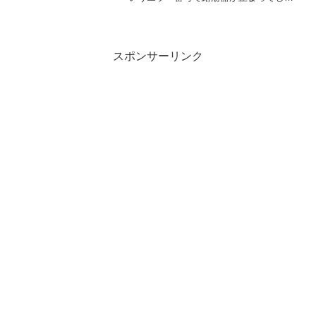
うことが増えてきました。少し待ってる
と復活するので、シャワーでお湯を入れ
たりしながら、しばらく騙し騙し使って
いましたがそろそろ限...
スポンサーリンク