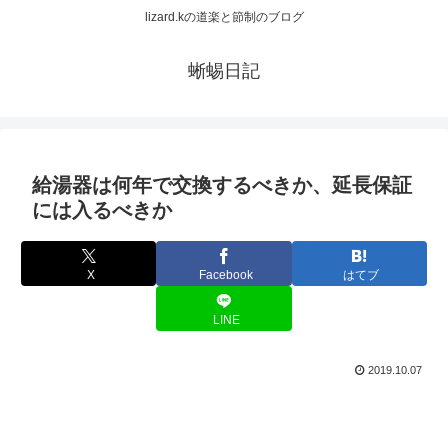
lizard.kの道楽と節制のブログ
蜥蜴日記
給湯器は何年で交換するべきか、延長保証
には入るべきか
X
Facebook
はてブ
LINE
2019.10.07