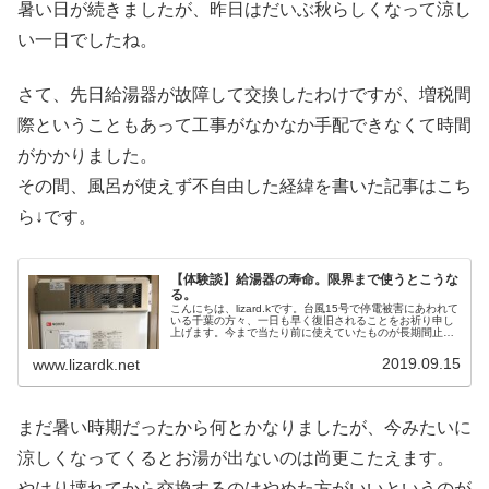
暑い日が続きましたが、昨日はだいぶ秋らしくなって涼し
い一日でしたね。
さて、先日給湯器が故障して交換したわけですが、増税間
際ということもあって工事がなかなか手配できなくて時間
がかかりました。
その間、風呂が使えず不自由した経緯を書いた記事はこち
ら↓です。
【体験談】給湯器の寿命。限界まで使うとこうな
る。
こんにちは、lizard.kです。台風15号で停電被害にあわれて
いる千葉の方々、一日も早く復旧されることをお祈り申し
上げます。今まで当たり前に使えていたものが長期間止ま
ると、ほんと困るし疲弊しますよね。我が家でも台風とは
無関係ですが、17年...
2019.09.15
www.lizardk.net
まだ暑い時期だったから何とかなりましたが、今みたいに
涼しくなってくるとお湯が出ないのは尚更こたえます。
やはり壊れてから交換するのはやめた方がいいというのが