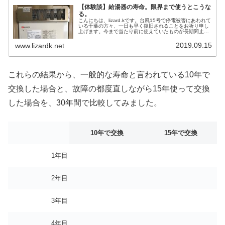
【体験談】給湯器の寿命。限界まで使うとこうな
る。
こんにちは、lizard.kです。台風15号で停電被害にあわれて
いる千葉の方々、一日も早く復旧されることをお祈り申し
上げます。今まで当たり前に使えていたものが長期間止ま
ると、ほんと困るし疲弊しますよね。我が家でも台風とは
無関係ですが、17年...
2019.09.15
www.lizardk.net
これらの結果から、一般的な寿命と言われている10年で
交換した場合と、故障の都度直しながら15年使って交換
した場合を、30年間で比較してみました。
10年で交換
15年で交換
1年目
2年目
3年目
4年目