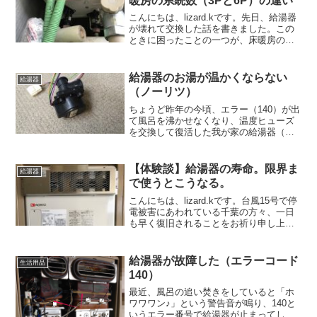
暖房の系統数（3Pと6P）の違い
こんにちは、lizard.kです。先日、給湯器
が壊れて交換した話を書きました。この
ときに困ったことの一つが、床暖房の系
統数です。私が購入したノーリツのガス
温水暖房付ふろ給湯器では、型番の末尾
が3Hで終わるものと6Hで終わるものがあ
給湯器のお湯が温かくならない
給湯器
り、最初は...
（ノーリツ）
ちょうど昨年の今頃、エラー（140）が出
て風呂を沸かせなくなり、温度ヒューズ
を交換して復活した我が家の給湯器（ノ
ーリツ GTH-2413SAWXH）。あれから一
年間は問題無く使えていたのですが、今
度は給湯側の台所や洗面所、シャワーの
【体験談】給湯器の寿命。限界ま
給湯器
お湯が温...
で使うとこうなる。
こんにちは、lizard.kです。台風15号で停
電被害にあわれている千葉の方々、一日
も早く復旧されることをお祈り申し上げ
ます。今まで当たり前に使えていたもの
が長期間止まると、ほんと困るし疲弊し
ますよね。我が家でも台風とは無関係で
給湯器が故障した（エラーコード
生活用品
すが、17年...
140）
最近、風呂の追い焚きをしていると「ホ
ワワワン♪」という警告音が鳴り、140と
いうエラー番号で給湯器が止まってしま