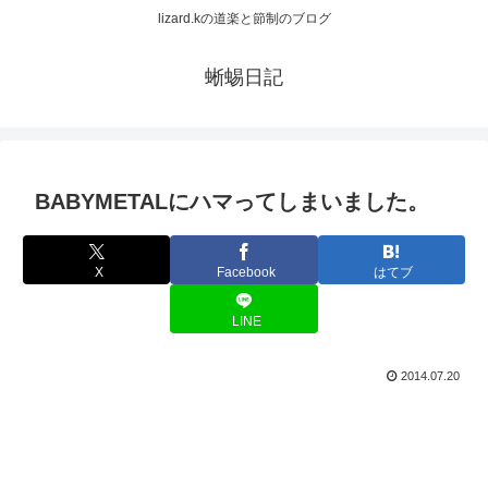
lizard.kの道楽と節制のブログ
蜥蜴日記
BABYMETALにハマってしまいました。
X
Facebook
はてブ
LINE
2014.07.20