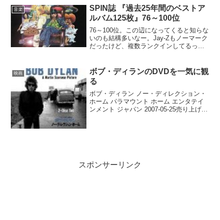
行...
SPIN誌 『過去25年間のベストア
音楽
ルバム125枚』76～100位
76～100位。この辺になってくると知らな
いのも結構多いなー。Jay-Zもノーマーク
だったけど、複数ランクインしてるって
ことはかなり有名なのかな。76位
OutKast, Aquemini (1998)77位 Boogie
Down Pro...
ボブ・ディランのDVDを一気に観
映画
る
ボブ・ディラン ノー・ディレクション・
ホーム パラマウント ホーム エンタテイ
ンメント ジャパン 2007-05-25売り上げラ
ンキング : 4189Amazonで詳しく見るby
G-Tools激しく今更なんですがNHK BSで
再放送された...
スポンサーリンク