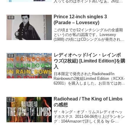
入ってるのはポイント高いなぁ。26位
Guided by Voices, Bee Thousand
(1994)27位 Nirvana, In ...
Prince 12-inch singles 3
音楽
(Parade – Lovesexy)
この頃までが12インチシングルの全盛期
というのが私の認識です。Lovesexy
(1988) の頃にはCDシングルが発売される
ようになりましたが、Analog Onlyの音源
もありますので主流はまだ12インチの方
でしょう。オレンジ：アルバム...
レディオヘッド/イン・レインボ
音楽
ウズ(2枚組) [Limited Edition]を購
入
日本限定で発売されたRadiohead/In
Rainbowsの2枚組Limited Edition（XCXX-
62001）を購入しました。お目当ては勿
論、公式にはLP入りの限定ボックスセッ
トとデジタルダウンロード販売でしか入
手できなかった...
Radiohead / The King of Limbs
音楽
の感想
ザ・キング・オブ・リムスレディオヘッ
ドホステス 2011-04-06売り上げランキン
グ : 104Amazonで詳しく見る by G-
ToolsRadioheadの3年ぶりの新譜、The
King of Limbs。ダウンロード販売が先