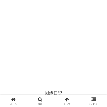
蜥蜴日記
© 2010 蜥蜴日記.
ホーム
検索
トップ
サイドバー