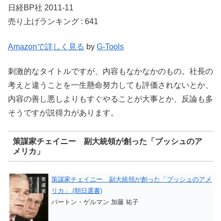
日経BP社 2011-11
売り上げランキング : 641
Amazonで詳しく見る
by
G-Tools
刺激的なタイトルですが、内容もなかなかのもの。社長の
考えと違うことを一生懸命努力しても評価されないとか、
内容の善し悪しよりもすぐやることが大事とか、反論も多
そうですが説得力があります。
策謀家チェイニー 副大統領が創った「ブッシュのア
メリカ」
策謀家チェイニー 副大統領が創った「ブッシュのアメ
リカ」 (朝日選書)
バートン・ゲルマン 加藤 祐子