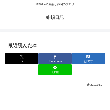
lizard.kの道楽と節制のブログ
蜥蜴日記
最近読んだ本
X
Facebook
はてブ
LINE
2012.03.07