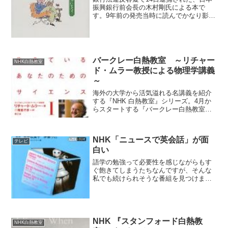
振興銀行前会長の木村剛氏による本で
す。9年前の発売当時に読んでかなり影響
を受けました。実はこの本、タイトルか
ら受けるイメージよりも投資については
保守的です。個人的に一番気に入ってい
るのは「個人投資家の二...
バークレー白熱教室 ～リチャー
NHK白熱教室
ド・ムラー教授による物理学講義
～
海外の大学から活気溢れる名講義を紹介
する『NHK 白熱教室』シリーズ。4月か
らスタートする『バークレー白熱教室』
は、Richard A. Muller教授による物理学の
講義です。講義のタイトルは「大統領を
目指す君のためのサイエンス: Phy...
NHK「ニュースで英会話」が面
テレビ
白い
語学の勉強って必要性を感じながらもす
ぐ飽きてしまうたちなんですが、そんな
私でも続けられそうな番組を見つけまし
た。昨年から始まったNHKのニュースで
英会話です。 NHK World TVのニュース
を題材に英語を学ぶというもので、毎週
木曜日に2...
NHK 『スタンフォード白熱教
NHK白熱教室