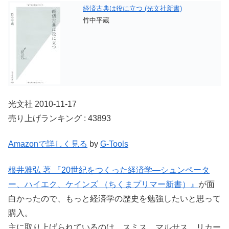
経済古典は役に立つ (光文社新書)
竹中平蔵
光文社 2010-11-17
売り上げランキング : 43893
Amazonで詳しく見る
by
G-Tools
根井雅弘 著 『20世紀をつくった経済学―シュンペータ
ー、ハイエク、ケインズ （ちくまプリマー新書）』
が面
白かったので、もっと経済学の歴史を勉強したいと思って
購入。
主に取り上げられているのは、スミス、マルサス、リカー