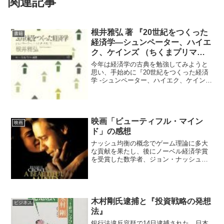
関連記事
根井雅弘 著 『20世紀をつくった
書籍
経済学―シュンペーター、ハイエ
ク、ケインズ （ちくまプリマー
新書）』を読了
今年は経済学の古典を勉強してみようと
思い、手始めに『20世紀をつくった経済
学 -シュンペーター、ハイエク、ケイン
ズ』（根井雅弘 著）を読んでみました。
最近の経済学には古い経済学のエッセン
スが受け継がれているわけだから、わざ
わざ古い方を勉強す...
映画「ビューティフル・マイン
映画
ド」の感想
ナッシュ均衡の概念でゲーム理論に多大
な貢献を果たし、後にノーベル経済学賞
を受賞した数学者、ジョン・ナッシュの
半生を描いた映画。天才的な頭脳を持ち
ながら統合失調症に苦しむナッシュ。妻
の支えのもと、病気を克服していく姿が
胸を打つ。★★★★☆。
木村剛氏逮捕と『投資戦略の発想
ビジネス
法』
銀行法違反容疑で14日逮捕された、日本