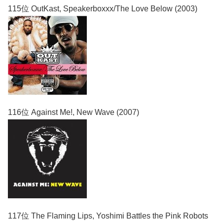
115位 OutKast, Speakerboxxx/The Love Below (2003)
116位 Against Me!, New Wave (2007)
117位 The Flaming Lips, Yoshimi Battles the Pink Robots