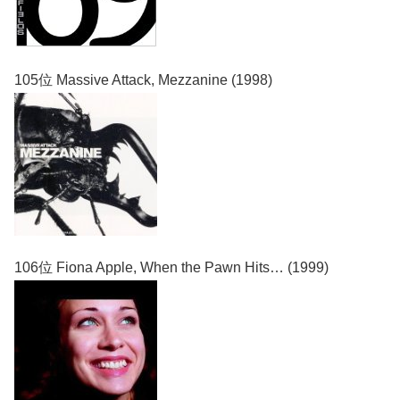
105位 Massive Attack, Mezzanine (1998)
106位 Fiona Apple, When the Pawn Hits… (1999)