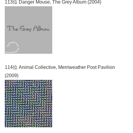
113位 Danger Mouse, The Grey Album (2004)
114位 Animal Collective, Merriweather Post Pavilion
(2009)