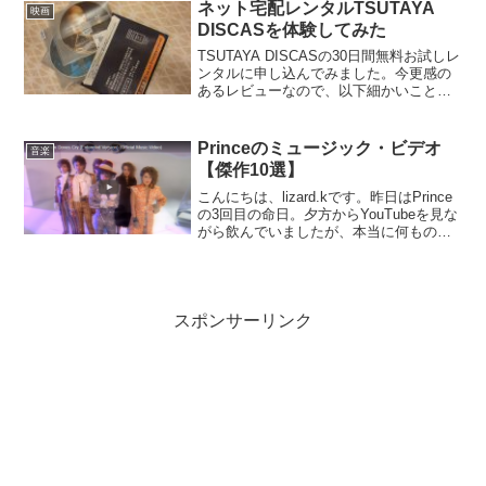
行...
ネット宅配レンタルTSUTAYA
映画
DISCASを体験してみた
TSUTAYA DISCASの30日間無料お試しレ
ンタルに申し込んでみました。今更感の
あるレビューなので、以下細かいことは
省略し、利用して感じた点を中心に書い
てみます。最初は借りたいものを登録し
て発送ボタンを押すようなシステムを思
Princeのミュージック・ビデオ
音楽
い描いてい...
【傑作10選】
こんにちは、lizard.kです。昨日はPrince
の3回目の命日。夕方からYouTubeを見な
がら飲んでいましたが、本当に何ものに
も代え難いとはこの人のことだなと思い
ますね。MTVの全盛期にも重なり、
Princeは数多くの優れたミュージッ...
スポンサーリンク