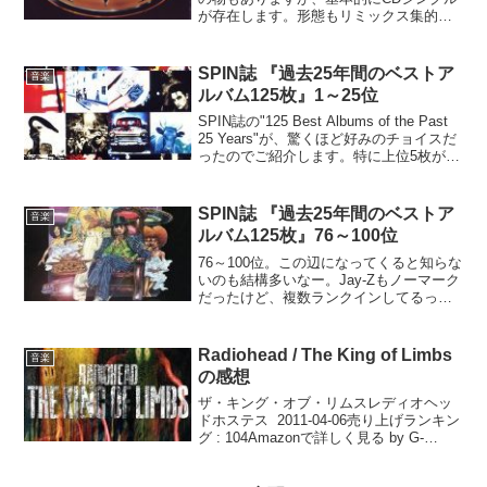
が存在します。形態もリミックス集的な
ものに替わっていきます。オレンジ：ア
ルバム未収録曲青：ロングバージョン、
リミックス等Taken From Batman (19...
SPIN誌 『過去25年間のベストア
音楽
ルバム125枚』1～25位
SPIN誌の"125 Best Albums of the Past
25 Years"が、驚くほど好みのチョイスだ
ったのでご紹介します。特に上位5枚が素
晴らしい。1位 U2, Achtung Baby (1991)2
位 Prince, S...
SPIN誌 『過去25年間のベストア
音楽
ルバム125枚』76～100位
76～100位。この辺になってくると知らな
いのも結構多いなー。Jay-Zもノーマーク
だったけど、複数ランクインしてるって
ことはかなり有名なのかな。76位
OutKast, Aquemini (1998)77位 Boogie
Down Pro...
Radiohead / The King of Limbs
音楽
の感想
ザ・キング・オブ・リムスレディオヘッ
ドホステス 2011-04-06売り上げランキン
グ : 104Amazonで詳しく見る by G-
ToolsRadioheadの3年ぶりの新譜、The
King of Limbs。ダウンロード販売が先