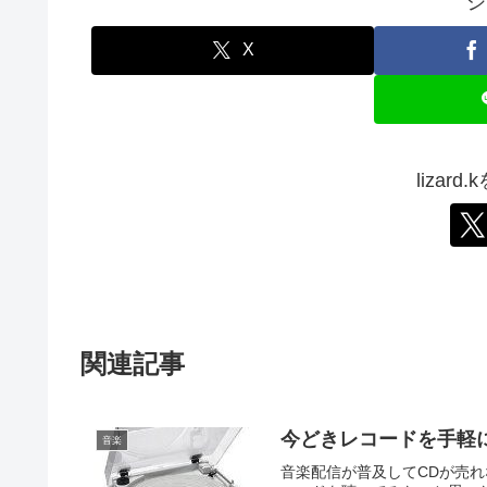
シ
X
lizar
関連記事
今どきレコードを手軽
音楽
音楽配信が普及してCDが売