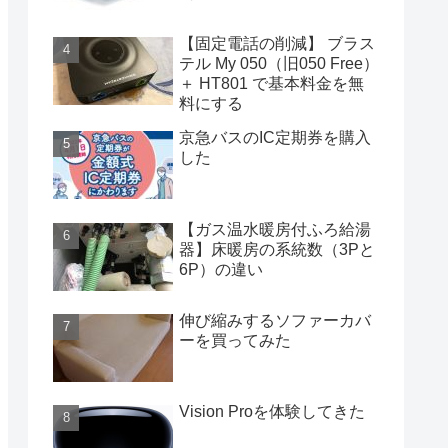
【固定電話の削減】 ブラス
テル My 050（旧050 Free）
＋ HT801 で基本料金を無
料にする
京急バスのIC定期券を購入
した
【ガス温水暖房付ふろ給湯
器】床暖房の系統数（3Pと
6P）の違い
伸び縮みするソファーカバ
ーを買ってみた
Vision Proを体験してきた