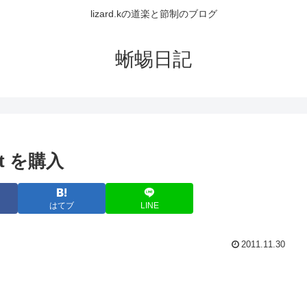
lizard.kの道楽と節制のブログ
蜥蜴日記
Set を購入
はてブ
LINE
2011.11.30