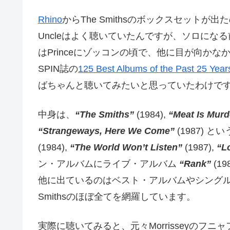
Rhino
からThe Smithsのボックスセットが出た
Uncleはよく聴いていたんですが、ソロになる前
はPrinceにゾッコンの頃で、他に目が向かなかっ
SPIN誌の
125 Best Albums of the Past 25 Year
ばちゃんと聴いてみたいと思っていたわけで
中身は、
“The Smiths”
(1984),
“Meat Is Murd
“Strangeways, Here We Come”
(1987) 
(1984),
“The World Won’t Listen”
(1987),
“L
ン・アルバムにライブ・アルバム
“Rank”
(1
他に出ているのはベスト・アルバムやシングル集な
Smithsのほぼ全てを網羅しています。
実際に聴いてみると、元々Morrisseyのフ