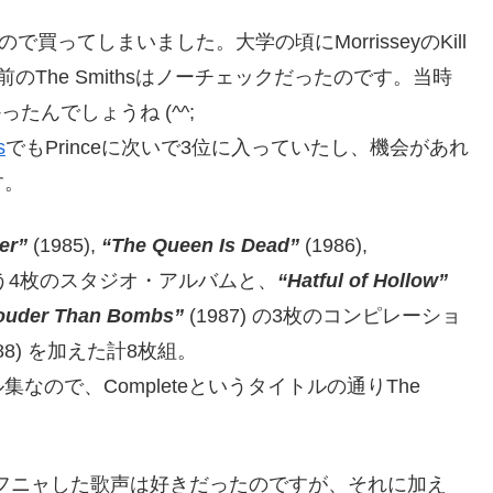
ので買ってしまいました。大学の頃にMorrisseyのKill
のThe Smithsはノーチェックだったのです。当時
たんでしょうね (^^;
s
でもPrinceに次いで3位に入っていたし、機会があれ
す。
er”
(1985),
“The Queen Is Dead”
(1986),
という4枚のスタジオ・アルバムと、
“Hatful of Hollow”
ouder Than Bombs”
(1987) の3枚のコンピレーショ
988) を加えた計8枚組。
ので、Completeというタイトルの通りThe
ニャフニャした歌声は好きだったのですが、それに加え