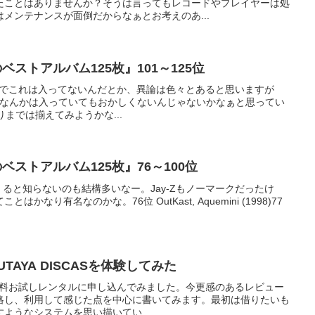
たことはありませんか？そうは言ってもレコードやプレイヤーは処
メンテナンスが面倒だからなぁとお考えのあ...
のベストアルバム125枚』101～125位
。何でこれは入ってないんだとか、異論は色々とあると思いますが
R.BIGなんかは入っていてもおかしくないんじゃないかなぁと思ってい
までは揃えてみようかな...
のベストアルバム125枚』76～100位
くると知らないのも結構多いなー。Jay-Zもノーマークだったけ
なり有名なのかな。76位 OutKast, Aquemini (1998)77
TAYA DISCASを体験してみた
30日間無料お試しレンタルに申し込んでみました。今更感のあるレビュー
略し、利用して感じた点を中心に書いてみます。最初は借りたいも
ようなシステムを思い描いてい...