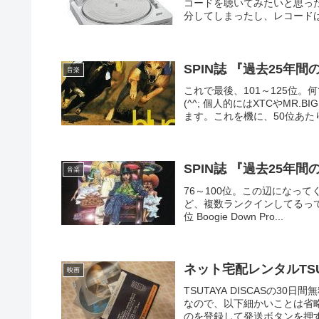
コードを聴いてみたいと思っ
分してしまったし、レコードは
SPIN誌 『過去25年間
音楽
これで最後、101～125位
(^^; 個人的にはXTCやM
ます。これを機に、50位あたり
SPIN誌 『過去25年間
音楽
76～100位。この辺になって
ど、複数ランクインしてるってことはか
位 Boogie Down Pro...
ネット宅配レンタルTSU
映画
TSUTAYA DISCASの
なので、以下細かいことは省
のを登録して発送ボタンを押す