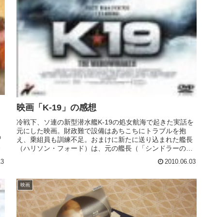
映画「K-19」の感想
冷戦下、ソ連の新型潜水艦K-19の処女航海で起きた実話を
元にした映画。財政難で設備はあちこちにトラブルを抱
の
え、乗組員も訓練不足。おまけに新たに送り込まれた艦長
成
（ハリソン・フォード）は、元の艦長（「シンドラーのリ
スト」でオスカー・シンドラー役...
13
2010.06.03
映画