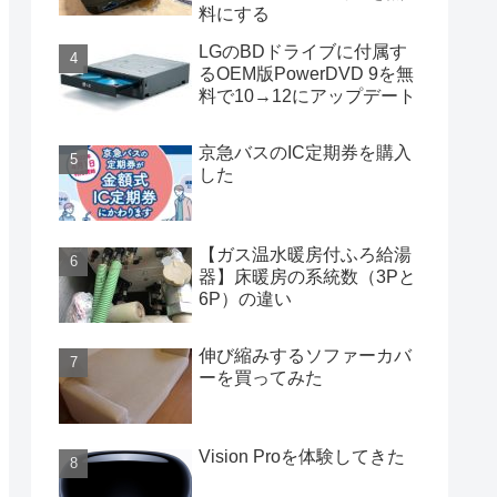
料にする
LGのBDドライブに付属す
るOEM版PowerDVD 9を無
料で10→12にアップデート
京急バスのIC定期券を購入
した
【ガス温水暖房付ふろ給湯
器】床暖房の系統数（3Pと
6P）の違い
伸び縮みするソファーカバ
ーを買ってみた
Vision Proを体験してきた