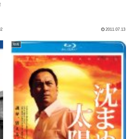
映
。
し
02
2011.07.13
映画