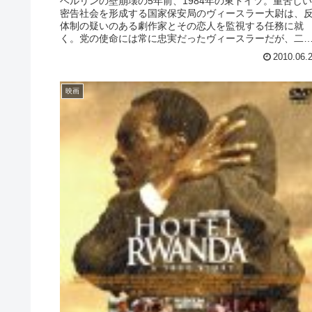
ベルリンの壁崩壊の5年前、1984年の東ドイツ。重苦しい
密告社会を形成する国家保安局のヴィースラー大尉は、
体制の疑いのある劇作家とその恋人を監視する任務に就
く。党の使命には常に忠実だったヴィースラーだが、二
の監視や盗聴を続けるうちに、そ...
2010.06.
映画