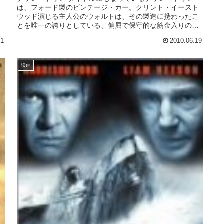
は、フォード製のビンテージ・カー。クリント・イースト
反
ウッド演じる主人公のウォルトは、その製造に携わったこ
とを唯一の誇りとしている、偏屈で保守的な筋金入りのじ
人
いさんだ。愛する妻に先立たれ、息...
21
2010.06.19
映画