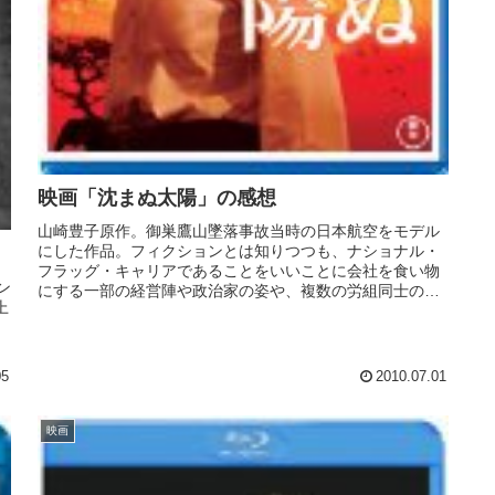
映画「沈まぬ太陽」の感想
山崎豊子原作。御巣鷹山墜落事故当時の日本航空をモデル
にした作品。フィクションとは知りつつも、ナショナル・
フラッグ・キャリアであることをいいことに会社を食い物
ン
にする一部の経営陣や政治家の姿や、複数の労組同士の対
上
立は非常にリアリティーがある。そ...
05
2010.07.01
映画