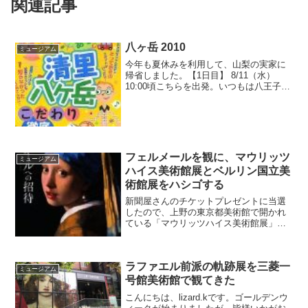
関連記事
八ヶ岳 2010
ミュージアム
今年も夏休みを利用して、山梨の実家に
帰省しました。【1日目】 8/11（水）
10:00頃こちらを出発。いつもは八王子IC
から中央道に入るのですが、相模湖で
44kmの渋滞と聞いて咄嗟の判断で東名御
殿場から河口湖を抜けるルートに変更。
これが当た...
フェルメールを観に、マウリッツ
ミュージアム
ハイス美術館展とベルリン国立美
術館展をハシゴする
新聞屋さんのチケットプレゼントに当選
したので、上野の東京都美術館で開かれ
ている「マウリッツハイス美術館展」に
て、フェルメールの「真珠の耳飾りの少
女」を鑑賞してきました。同展のホーム
ページをチェックしたところ、平日の朝
ラファエル前派の軌跡展を三菱一
の時点で「40分待ち」の...
ミュージアム
号館美術館で観てきた
こんにちは、lizard.kです。ゴールデンウ