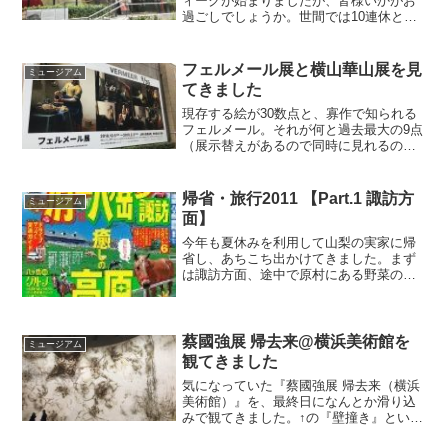
ィークが始まりましたが、皆様いかがお
過ごしでしょうか。世間では10連休と騒
がれていますが、私はなぜか1日少ない9
連休です（笑）さて、そんなゴールデン
ウィーク初日は東京に用があったので、
フェルメール展と横山華山展を見
ミュージアム
ついでに三...
てきました
現存する絵が30数点と、寡作で知られる
フェルメール。それが何と過去最大の9点
（展示替えがあるので同時に見れるのは8
点）も来日するというので、上野の森美
術館で開かれているフェルメール展を見
に行ってきました。看板に書かれた9/35
帰省・旅行2011 【Part.1 諏訪方
ミュージアム
というのはもち...
面】
今年も夏休みを利用して山梨の実家に帰
省し、あちこち出かけてきました。まず
は諏訪方面、途中で原村にある野菜の直
売所に寄りました。見たことが無いよう
な野菜が色々あって結構楽しめます。寒
天もこの辺りの名産だそうでたくさん積
んでありました。セロリな...
蔡國強展 帰去来@横浜美術館を
ミュージアム
観てきました
気になっていた『蔡國強展 帰去来（横浜
美術館）』を、最終日になんとか滑り込
みで観てきました。↑の『壁撞き』という
ガラスの壁に向かって狼が連なっている