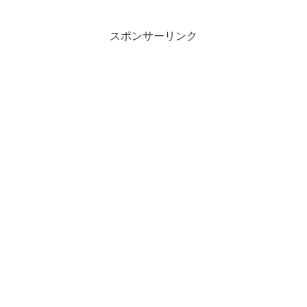
作品も見応えがありましたが、火薬を使
った作品はダイナミックで圧倒されまし
た。何だか観ているこ...
スポンサーリンク