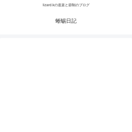
lizard.kの道楽と節制のブログ
蜥蜴日記