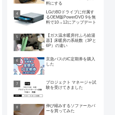
料にする
LGのBDドライブに付属す
るOEM版PowerDVD 9を無
料で10→12にアップデート
【ガス温水暖房付ふろ給湯
器】床暖房の系統数（3Pと
6P）の違い
京急バスのIC定期券を購入
した
プロジェクト マネージャ試
験を受けてきました
伸び縮みするソファーカバ
ーを買ってみた