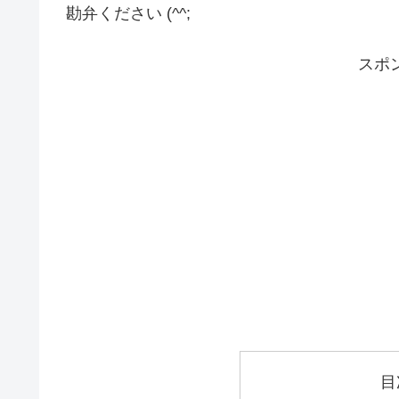
勘弁ください (^^;
スポ
目