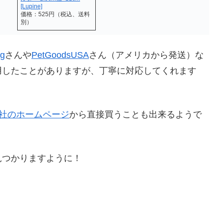
[Lupine]
価格：525円（税込、送料
別）
og
さんや
PetGoodsUSA
さん（アメリカから発送）な
用したことがありますが、丁寧に対応してくれます
NE社のホームページ
から直接買うことも出来るようで
見つかりますように！