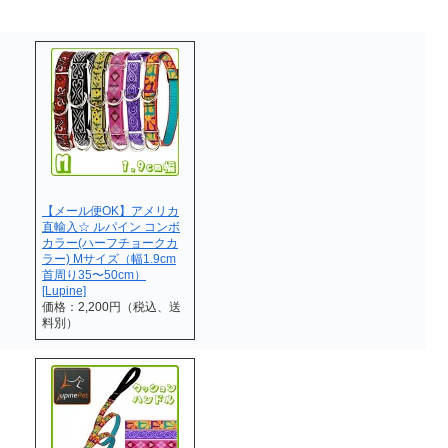
【メール便OK】アメリカ
直輸入☆ ルパイン コンボ
カラー(ハーフチョークカ
ラー) Mサイズ（幅1.9cm
首周り35〜50cm）
[Lupine]
価格：2,200円（税込、送
料別）