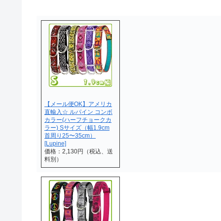
【メール便OK】アメリカ
直輸入☆ ルパイン コンボ
カラー(ハーフチョークカ
ラー) Sサイズ（幅1.9cm
首周り25〜35cm）
[Lupine]
価格：2,130円（税込、送
料別）