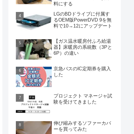
料にする
LGのBDドライブに付属す
るOEM版PowerDVD 9を無
料で10→12にアップデート
【ガス温水暖房付ふろ給湯
器】床暖房の系統数（3Pと
6P）の違い
京急バスのIC定期券を購入
した
プロジェクト マネージャ試
験を受けてきました
伸び縮みするソファーカバ
ーを買ってみた