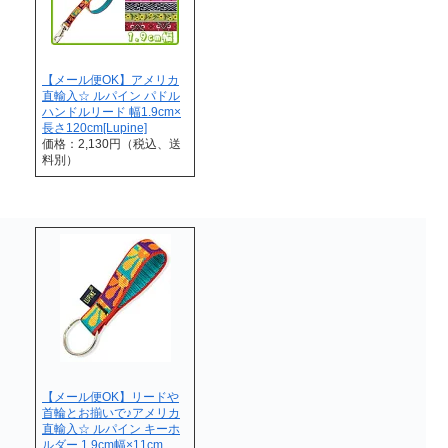
【メール便OK】アメリカ
直輸入☆ ルパイン パドル
ハンドルリード 幅1.9cm×
長さ120cm[Lupine]
価格：2,130円（税込、送
料別）
【メール便OK】リードや
首輪とお揃いで♪アメリカ
直輸入☆ ルパイン キーホ
ルダー 1.9cm幅×11cm