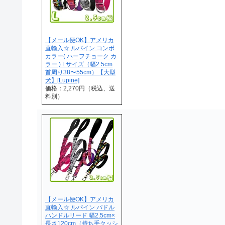
【メール便OK】アメリカ
直輸入☆ ルパイン コンボ
カラー( ハーフチョーク カ
ラー ) Lサイズ（幅2.5cm
首周り38〜55cm）【大型
犬】[Lupine]
価格：2,270円（税込、送
料別）
【メール便OK】アメリカ
直輸入☆ ルパイン パドル
ハンドルリード 幅2.5cm×
長さ120cm（持ち手クッシ