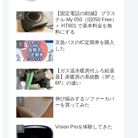
【固定電話の削減】 ブラス
テル My 050（旧050 Free）
＋ HT801 で基本料金を無
料にする
京急バスのIC定期券を購入
した
【ガス温水暖房付ふろ給湯
器】床暖房の系統数（3Pと
6P）の違い
伸び縮みするソファーカバ
ーを買ってみた
Vision Proを体験してきた