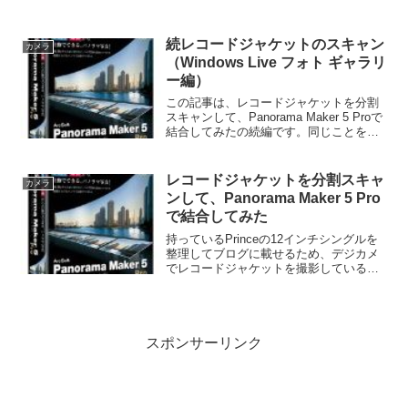
続レコードジャケットのスキャン
カメラ
（Windows Live フォト ギャラリ
ー編）
この記事は、レコードジャケットを分割
スキャンして、Panorama Maker 5 Proで
結合してみたの続編です。同じことを無
料でダウンロードできる、マイクロソフ
トのWindows Live フォト ギャラリー
2011で試してみました。...
レコードジャケットを分割スキャ
カメラ
ンして、Panorama Maker 5 Pro
で結合してみた
持っているPrinceの12インチシングルを
整理してブログに載せるため、デジカメ
でレコードジャケットを撮影しているの
ですが、毎回反射による写りこみに悩ま
されております。ゴリラポッドという三
脚を導入し、何とか自分自身が写ること
は回避できるよう...
スポンサーリンク