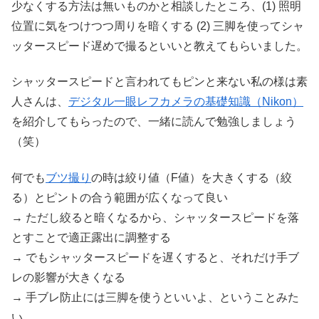
少なくする方法は無いものかと相談したところ、(1) 照明
位置に気をつけつつ周りを暗くする (2) 三脚を使ってシャ
ッタースピード遅めで撮るといいと教えてもらいました。
シャッタースピードと言われてもピンと来ない私の様は素
人さんは、
デジタル一眼レフカメラの基礎知識（Nikon）
を紹介してもらったので、一緒に読んで勉強しましょう
（笑）
何でも
ブツ撮り
の時は絞り値（F値）を大きくする（絞
る）とピントの合う範囲が広くなって良い
→ ただし絞ると暗くなるから、シャッタースピードを落
とすことで適正露出に調整する
→ でもシャッタースピードを遅くすると、それだけ手ブ
レの影響が大きくなる
→ 手ブレ防止には三脚を使うといいよ、ということみた
い。