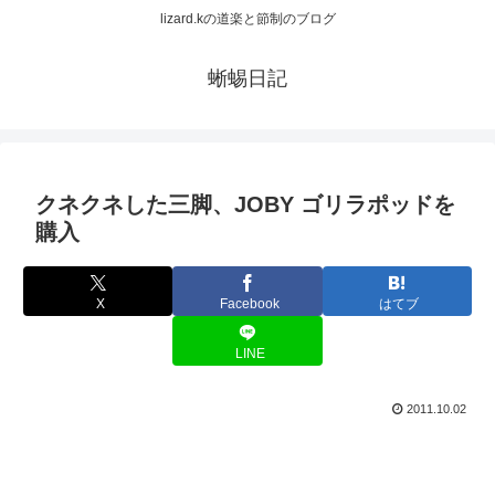
lizard.kの道楽と節制のブログ
蜥蜴日記
クネクネした三脚、JOBY ゴリラポッドを
購入
X
Facebook
はてブ
LINE
2011.10.02