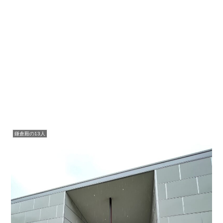
鎌倉殿の13人